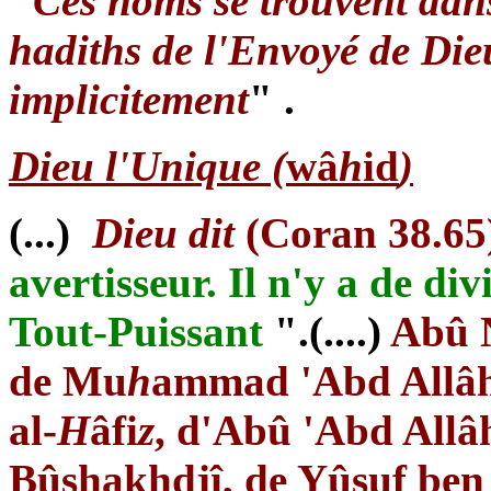
"
Ces noms se trouvent dans
hadiths de l'Envoyé de Die
implicitement
" .
Dieu l'Unique (
wâ
h
id
)
(...)
Dieu dit
(Coran 38.65
avertisseur. Il n'y a de di
Tout-Puissant
".(....)
Abû N
de Mu
h
ammad 'Abd Allâh
al-
H
âfi
z
, d'Abû 'Abd All
Bûshakhdjî, de Yûsuf ben 