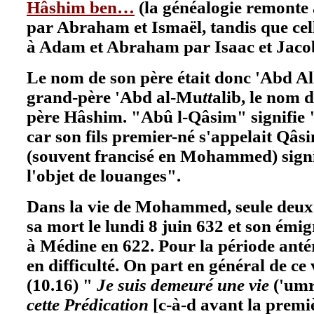
Hâshim ben…
(la généalogie remonte
par Abraham et Ismaël, tandis que cel
à Adam et Abraham par Isaac et Jacob
Le nom de son père était donc 'Abd All
grand-père 'Abd al-Mu
tt
alib, le nom 
père Hâshim. "Abû l-Qâsim" signifie 
car son fils premier-né s'appelait 
(souvent francisé en Mohammed) signif
l'objet de louanges".
Dans la vie de Mohammed, seule deux 
sa mort le lundi 8 juin 632 et son ém
à Médine en 622. Pour la période ant
en difficulté. On part en général de ce
(10.16) "
Je suis demeuré une vie
('umr
cette Prédication
[c-à-d avant la premi