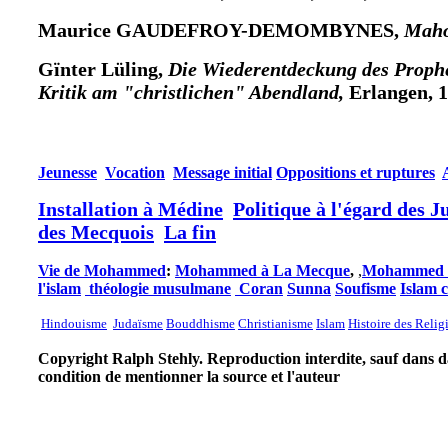
Maurice GAUDEFROY-DEMOMBYNES,
Mah
Gïnter Lüling,
Die Wiederentdeckung des Prop
Kritik am "christlichen" Abendland,
Erlangen, 
Jeunesse
Vocation
Message initial
Oppositions et ruptures
Installation à Médine
Politique à l'égard des Ju
des Mecquois
La fin
Vie de Mohammed
:
Mohammed à La Mecque
,
,
Mohammed 
l'islam
théologie musulmane
Coran
Sunna
Soufisme
Islam 
Hindouisme
Judaïsme
Bouddhisme
Christianisme
Islam
Histoire des Relig
Copyright Ralph Stehly. Reproduction interdite, sauf dans 
condition de mentionner la source et l'auteur