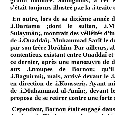
grand nombre. Soulignons, à cet 
s'était toujours illustré par la .i.traite
En outre, lors de sa dixième année de
.i.Dartama ;dont le sultan, .
Sulaymân;, montrait des vélléités d'i
de .i.Ouaddaï;. Muhammad Sarîf le de
par son frère Ibrâhîm. Par ailleurs, 
contentieux existant entre Ouaddaï et 
ce dernier, après une manœuvre de div
aux .i.troupes de Bornou; qu'il
.i.Baguirmi;, mais, arrivé devant le .i.
en direction de .i.Kousseri;. Ayant mis
de .i.Muhammad al-Amîn;, devant le f
proposa de se retirer contre une fort
Cependant, Bornou était engagé dans 