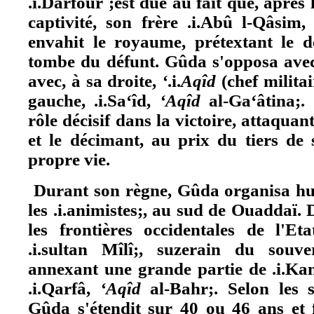
.i.Darfour ;est due au fait que, après
captivité, son frère .i.Abû l-Qâsim,
envahit le royaume, prétextant le d
tombe du défunt. Gûda s'opposa avec 
avec, à sa droite,
‘
.i.
Aqîd
(chef militai
gauche, .i.Sa‘îd,
‘Aqîd
al-Ga‘âtina;
rôle décisif dans la victoire, attaqua
et le décimant, au prix du tiers de s
propre vie.
Durant son règne, Gûda organisa hu
les .i.animistes;, au sud de Ouaddaï.
les frontières occidentales de l'Et
.i.sultan Mîlî;, suzerain du souve
annexant une grande partie de .i.Kan
.i.Qarfâ,
‘Aqîd
al-Bahr;. Selon les s
Gûda s'étendit sur 40 ou 46 ans et f