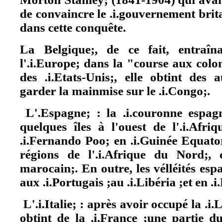
de convaincre le .i.gouvernement brit
dans cette conquête.
La Belgique;, de ce fait, entraîn
l'.i.Europe; dans la "course aux colon
des .i.Etats-Unis;, elle obtint des 
garder la mainmise sur le .i.Congo;.
L'.Espagne; : la .i.couronne espagn
quelques îles à l'ouest de l'.i.Afri
.i.Fernando Poo; en .i.Guinée Equator
régions de l'.i.Afrique du Nord;,
marocain;. En outre, les vélléités esp
aux .i.Portugais ;au .i.Libéria ;et en .i
L'.i.Italie; : après avoir occupé la .i.
obtint de la .i.France ;une partie 