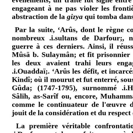
engageant à ne pas violer les frontiè
abstraction de la
gizya
qui tomba dans 
Par la suite, ‘Arûs, dont le règne c
nombreux .i.sultans de Darfour;, n
guerre à ces derniers. Ainsi, il réuss
Mûsä b. Sulaymân; et fit prisonnier 
les deux avaient trahi leurs enga
.i.Ouaddaï;. ‘Arûs les défit, et incarc
Kindî; où il mourut et fut enterré, sous
Gûda; (1747-1795), surnommé .i.Ha
Sâlih, as-Sarîf ou, encore, Muhamm
comme le continuateur de l'œuvre d
jouit de la considération et du respect 
La première véritable confrontatio