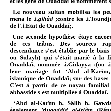
et les gens de Ouaddaï le nommèrent 
Le nouveau sultan mobilisa les pe
mena le .i.
gihâd
;contre les .i.Toundj
de l'.i.Etat de Ouaddaï;.
Une seconde hypothèse étaye encore 
de ces tribus. Des sources rap
descendance s'est établie par le biais
ou Sulayh) qui s'était marié à la f
Ouaddaï, nommée .i.Gidayya ;(ou .i.‘
leur mariage fut ‘Abd al-Karîm, q
islamique de Ouaddaï; sur des bases dé
C'est à partir de ce noyau familial
abbasside s'est multipliée à Ouaddaï.
‘Abd al-Karîm b. Sâlih b. Gawda
également
Mugaddid al-islâm
(Rén