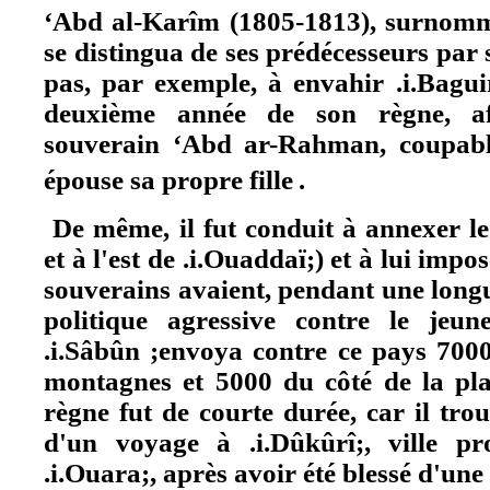
‘Abd al-Karîm (1805-1813), surnommé
se distingua de ses prédécesseurs par 
pas, par exemple, à envahir .i.Bagui
deuxième année de son règne, af
souverain ‘Abd ar-Rahman, coupabl
épouse sa propre fille
.
De même, il fut conduit à annexer le
et à l'est de .i.Ouaddaï;) et à lui impose
souverains avaient, pendant une long
politique agressive contre le jeune
.i.Sâbûn ;envoya contre ce pays 7000
montagnes et 5000 du côté de la pla
règne fut de courte durée, car il tr
d'un voyage à .i.Dûkûrî;, ville pr
.i.Ouara;, après avoir été blessé d'une 