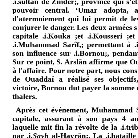
.i.sultan de Zinder;, province qui s'ét
pouvoir central. ‘Umar adopta, al
d'atermoiement qui lui permit de l
conjurer le danger. Les deux armées s'
capitale .i.Kouka ;et .i.Kousseri ;et
.i.Muhammad Sarîf,; permettant à .i
son influence sur .i.Bornou;, pendan
Sur ce point, S. Arslân affirme que 
à l'affaire. Pour notre part, nous con
de Ouaddaï a réalisé ses objectifs
victoire, Bornou dut payer la somme 
thalers.
Après cet événement, Muhammad Sa
capitale, assurant à son pays 4 an
laquelle mit fin la révolte de la .i.t
par .i.
Sayh
al-Hayrân;. La .i.bataille