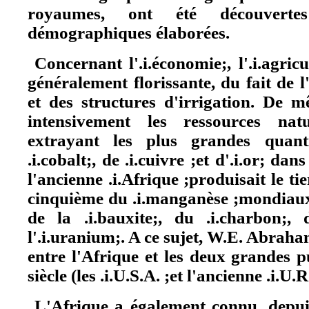
royaumes, ont été découvertes
démographiques élaborées.
Concernant l'.i.économie;, l'.i.agricu
généralement florissante, du fait de
et des structures d'irrigation. De m
intensivement les ressources nat
extrayant les plus grandes quanti
.i.cobalt;, de .i.cuivre ;et d'.i.or; da
l'ancienne .i.Afrique ;produisait le tie
cinquième du .i.manganèse ;mondiaux, 
de la .i.bauxite;, du .i.charbon;, 
l'.i.uranium;. A ce sujet, W.E. Abraha
entre l'Afrique et les deux grandes
siècle (les .i.U.S.A. ;et l'ancienne .i.U.R
L'Afrique a également connu, depuis