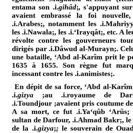
entama son .i.
gihâd
;
,
s'appuyant sur
avaient embrassé la foi nouvelle,
.i.Arabes;, notamment les .i.Mahriyy
les .i.Nawala;, les .i.‘Irayqât;, etc. A le
révolte contre les gouverneurs to
dirigés par .i.Dâwud al-Murayn;. Celu
une bataille, ‘Abd al-Karîm prit le p
1635 à 1655. Son règne fut mar
incessant contre les .i.animistes;.
En dépit de sa force, ‘Abd al-Karîm
.i.
gizya
;au .i.royaume de Dar
.i.Toundjour ;avaient pris coutume de
A sa mort, ce fut .i.Ya‘qûb ‘Arûs; 
sultan de Darfour, .i.Ahmad Bakr;, le 
de la .i.
gizya
;
;
le souverain de Ouad