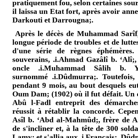
pratiquement fou, selon certaines sour
il laissa un Etat fort, après avoir ann
Darkouti et Darrougna;.
Après le décès de Muhammad Sarîf,
longue période de troubles et de lutte
d'une série de règnes éphémères.
souverains, .i.Ahmad Gazâlî b. ‘Alî;,
oncle .i.Muhammad Sâlih b. Yû
surnommé .i.Dûdmurra;. Toutefois, i
pendant 9 mois, au bout desquels eut l
Oum Dam; (1902) où il fut défait. Un
Abû l-Fadl entreprit des démarches
réussit à rétablir la concorde. Cep
Asîl b. ‘Abd al-Mahmûd;, frère de A
de s'incliner et, à la tête de 300 soldat
Lamy; et s'allia aux .i.Français;. Dûd