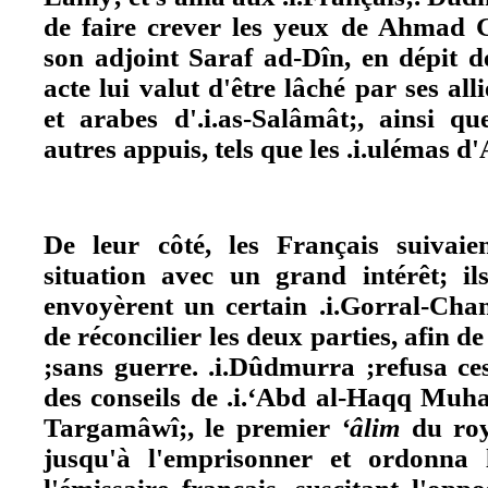
de faire crever les yeux de Ahmad Ga
son adjoint Saraf ad-Dîn, en dépit d
acte lui valut d'être lâché par ses al
et arabes d'.i.as-Salâmât;, ainsi 
autres appuis, tels que les .i.ulémas d
De leur côté, les Français suivaien
situation avec un grand intérêt; il
envoyèrent un certain .i.Gorral-Chan
de réconcilier les deux parties, afin d
;sans guerre. .i.Dûdmurra ;refusa ces
des conseils de .i.‘Abd al-Haqq Muh
Targamâwî;, le premier
‘âlim
du roy
jusqu'à l'emprisonner et ordonna