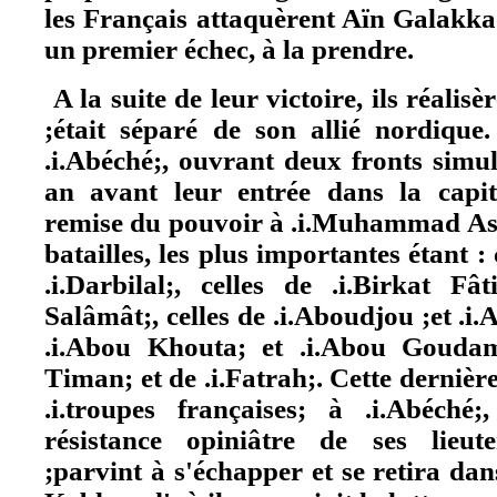
les Français attaquèrent Aïn Galakka
un premier échec, à la prendre.
A la suite de leur victoire, ils réali
;était séparé de son allié nordique
.i.Abéché;, ouvrant deux fronts simul
an avant leur entrée dans la capita
remise du pouvoir à .i.Muhammad Asî
batailles, les plus importantes étant : 
.i.Darbilal;, celles de .i.Birkat Fâ
Salâmât;, celles de .i.Aboudjou ;et .i.
.i.Abou Khouta; et .i.Abou Goudam
Timan; et de .i.Fatrah;. Cette dernièr
.i.troupes françaises; à .i.Abéché
résistance opiniâtre de ses lieut
;parvint à s'échapper et se retira dan