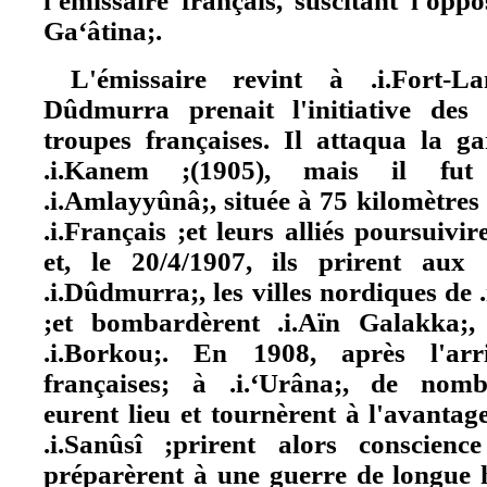
l'émissaire français, suscitant l'opp
Ga‘âtina;.
L'émissaire revint à .i.Fort-L
Dûdmurra prenait l'initiative des
troupes françaises. Il attaqua la g
.i.Kanem ;(1905), mais il fut
.i.Amlayyûnâ;, située à 75 kilomètres 
.i.Français ;et leurs alliés poursuivi
et, le 20/4/1907, ils prirent aux .
.i.Dûdmurra;, les villes nordiques de 
;et bombardèrent .i.Aïn Galakka;,
.i.Borkou;. En 1908, après l'arri
françaises; à .i.‘Urâna;, de nomb
eurent lieu et tournèrent à l'avantage
.i.Sanûsî ;prirent alors conscien
préparèrent à une guerre de longue h