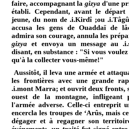
faire, accompagnant la
gizya
d'une pr
établi. Cependant, avant le départ
jeune, du nom de .i.Kirdî ;ou .i.Tâgût
accusa les gens de Ouaddaï de lâc
admira son courage, annula les prépar
gizya
et envoya un message au .i.
disant, en substance : "Si vous voulez
qu'à la collecter vous-même!"
Aussitôt, il leva une armée et attaq
les frontières avec une grande rapid
.i.mont Marra; et ouvrit deux fronts, s
ouest de la montagne, infligeant p
l'armée adverse. Celle-ci entreprit 
encercla les troupes de ‘Arûs, mais ce
dégager et à regagner son territoir
événements, un traité fut signé entre 