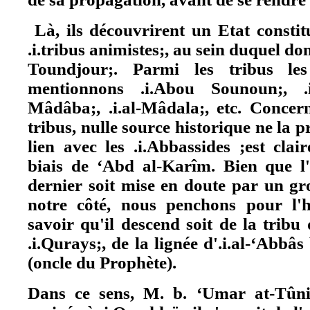
Là, ils découvrirent un Etat consti
.i.tribus animistes;, au sein duquel do
Toundjour;. Parmi les tribus les
mentionnons .i.Abou Sounoun;, .i.
Mâdâba;, .i.al-Mâdala;, etc. Concern
tribus, nulle source historique ne la pr
lien avec les .i.Abbassides ;est clai
biais de ‘Abd al-Karîm. Bien que l'
dernier soit mise en doute par un gr
notre côté, nous penchons pour l'h
savoir qu'il descend soit de la tribu 
.i.Qurays;, de la lignée d'.i.al-‘Abbâ
(oncle du Prophète).
Dans ce sens, M. b. ‘Umar at-Tûni