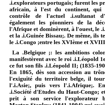
.i.explorateurs portugais; furent les pr
africain, à l'est du continent, qui
contrôle de l'actuel .i.sultanat 
également les pionniers de la dé
l'Afrique et dominèrent, à l'ouest, le .i
et la .i.Guinée Bissau;. De même, ils 
le .i.Congo ;entre les XVIème et XVIII
La .Belgique ;: les ambitions colon
manifestèrent avec le roi .i.Léopold 1
ce fut son fils .i.Léopold II; (1835-190
En 1865, dès son accession au trôn
l'exiguïté du territoire belge, il to
l'.i.Asie;, puis vers l'.i.Afrique;.
.i.Société d'Etudes du Haut-Congo; et,
prit à son service l'explorateur b
Morton Stanley; (1841-1904) qui avait