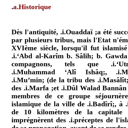
.
a.Historique
Dès l'antiquité, .i.Ouaddaï ;a été su
par plusieurs tribus, mais l'Etat n'é
XVIème siècle, lorsqu'il fut islamis
.i.‘Abd al-Karîm b. Sâlih; b. Gawda
compagnons, tels que .i.‘Ut
.i.Muhammad ‘Alî Ishâq;, .i.
.i.Mu’min; (de la tribu des .i.Masâlît;
des .i.Marfa ;et .i.Dûl Walad Bannân 
membres de ce groupe séjournère
islamique de la ville de .i.Badîrî;, à 
de 10 kilomètres de la capitale .
imprégnèrent des .i.préceptes de l'is
de sa propagation, avant de se rendre