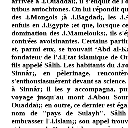
arrivée à .i.Ouaddaï;, il s'enquit de l
tribus autochtones. On lui répondit qu'
des .i.Mongols ;à .i.Bagdad;, les .i.
enfuis en .i.Egypte ;et que, lorsque 
domination des .i.Mamelouks;, ils s'é
contrées avoisinantes. Certains partir
et, parmi eux, se trouvait ‘Abd al-
fondateur de l'.i.Etat islamique de O
fils appelé Sâlih. Les habitants du .i
Sinnâr;, en pèlerinage, rencontè
s'enthousiasmèrent devant sa science. A
à Sinnâr; il les y accompagna, pui
voyage jusqu'au mont .i.Abou Soun
Ouaddaï;; en outre, ce dernier est ég
nom de "pays de Sulayh". Sâlih 
embrasser l'.i.islam;; son appel tro