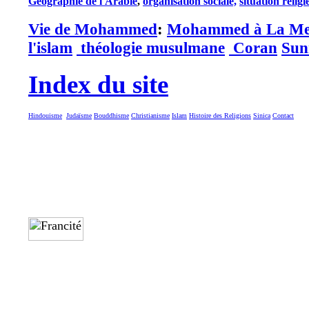
Géographie de l'Arabie
,
organisation sociale,
situation religi
Vie de Mohammed
:
Mohammed à La Me
l'islam
théologie musulmane
Coran
Sun
Index du site
Hindouisme
Judaïsme
Bouddhisme
Christianisme
Islam
Histoire des Religions
Sinica
Contact