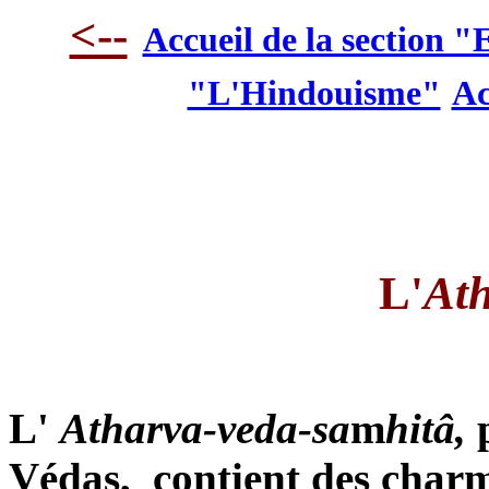
<--
Accueil de la section "
"L'Hindouisme"
Ac
L'
At
L'
Atharva-veda-sa
m
hitâ
,
Védas, contient des charm