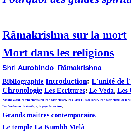
Râmakrishna sur la mort
Mort dans les religions
Shri Aurobindo
Râmakrishna
Introduction
:
L'unité de 
Bibliographie
Chronologie
Les Ecritures
:
Le Veda
,
Les 
Notions védiques fondamentales:
les quatre classes
,
les quatre buts de la vie,
les quatre étapes de la vi
Les Darshanas:
le sâmkhya
,
le yoga
,
le vedânta
,
Grands maîtres contemporains
Le temple
La Kumbh Melâ