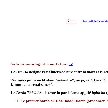
<---
Accueil de la sect
Sur la phénoménologie de la mort, cliquer
ici)
Le
Bar Do
désigne l'état intermédiaire entre la mort et la re
Thos-pa
signifie en tibétain "entendre",
grop-pal
"libérer",
la mort et la renaissance".
Le
Bardo Thödol
est le texte lu par le lama appelé
hpho-bo
(
Le premier bardo ou
Hchi-Khahi-Bardo
(prononcer
T