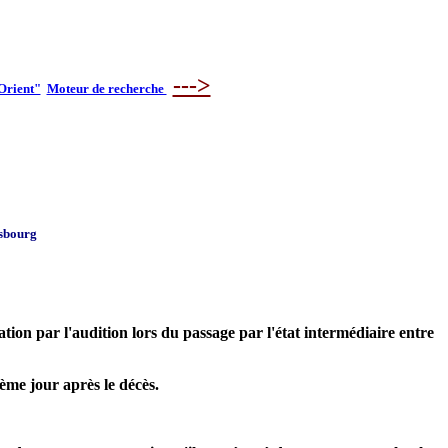
--->
"Orient"
Moteur de recherche
asbourg
ration par l'audition lors du passage par l'état intermédiaire entre
ème jour après le décès.