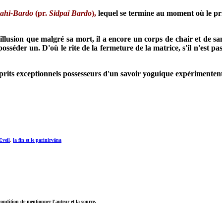
Pahi-Bardo
(pr.
Sidpaï Bardo
),
lequel se termine au moment où le pr
'illusion que malgré sa mort, il a encore un corps de chair et de 
séder un. D'où le rite de la fermeture de la matrice, s'il n'est pas
prits exceptionnels possesseurs d'un savoir yoguique expérimentent 
Eveil
,
la fin et le parinirvâna
ndition de mentionner l'auteur et la source.