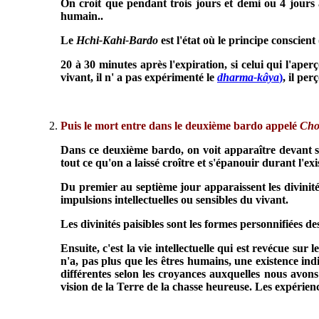
On croit que pendant trois jours et demi ou 4 jours a
humain..
Le
Hchi-Kahi-Bardo
est l'état où le principe conscient 
20 à 30 minutes après l'expiration, si celui qui l'aperç
vivant, il n' a pas expérimenté le
dharma-kâya
)
, il pe
Puis le mort entre dans le deuxième bardo appelé
Cho
Dans ce deuxième bardo, on voit apparaître devant soi
tout ce qu'on a laissé croître et s'épanouir durant l'exi
Du premier au septième jour apparaissent les divinités
impulsions intellectuelles ou sensibles du vivant.
Les divinités paisibles sont les formes personnifiées 
Ensuite, c'est la vie intellectuelle qui est revécue sur
n'a, pas plus que les êtres humains, une existence ind
différentes selon les croyances auxquelles nous avon
vision de la Terre de la chasse heureuse. Les expéri