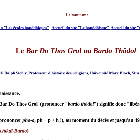
Le tantrisme
ion "Les écoles bouddhiques"
Accueil du site "Le bouddhisme"
Accueil du site 
Le
Bar Do Thos Grol
ou
Bardo Thödol
© Ralph Stehly, Professeur d'histoire des religions, Université Marc Bloch, Str
naissance.
 Bar Do Thos Grol (prononcer "
bardo thödol
") signifie donc "libé
prononcer
pho-o
, ph = p + h !), au moment du décès et jusqu'au 49
chikaï-Bardo
)