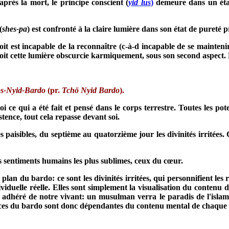
près la mort, le principe conscient (
yid lus
)
demeure dans un état 
(
shes-pa
) est confronté à la claire lumière dans son état de pureté 
oit est incapable de la
reconnaître (c-à-d incapable de se mainteni
rçoit cette lumière obscurcie karmiquement, sous son second aspect. 
s-Nyid-Bardo
(pr.
Tchö Nyid Bardo
).
 ce qui a été fait et pensé dans le corps terrestre. Toutes les po
stence, tout cela repasse devant soi.
 paisibles, du septième au quatorzième jour les divinités irritées. 
des sentiments humains les plus sublimes, ceux du cœur.
 le plan du bardo: ce sont les divinités irritées, qui personnifient 
ividuelle réelle. Elles sont simplement la visualisation du contenu
s adhéré de notre vivant: un musulman verra le paradis de l'islam
ences du bardo sont donc dépendantes du contenu mental de chaque