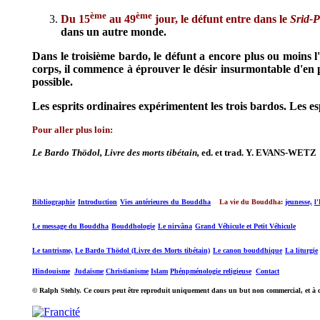
ème
ème
Du 15
au 49
jour, le défunt entre dans le
Srid-
dans un autre monde.
Dans le troisième bardo, le défunt a encore plus ou moins l
corps, il commence à éprouver le désir insurmontable d'en pos
possible.
Les esprits ordinaires expérimentent les trois bardos. Les es
Pour aller plus loin:
Le Bardo Thödol, Livre des morts tibétain,
ed. et trad. Y. EVANS-WETZ
Bibliographie
Introduction
Vies antérieures du Bouddha
La vie du Bouddha:
jeunesse,
l'
Le message du Bouddha
Bouddhologie
Le nirvâna
Grand Véhicule et Petit Véhicule
Le tantrisme,
Le Bardo Thödol (Livre des Morts tibétain)
Le canon bouddhique
La liturgie
Hindouisme
Judaïsme
Christianisme
Islam
Phénpménologie religieuse
Contact
©
Ralph Stehly. Ce cours peut être reproduit uniquement dans un but non commercial, et à co