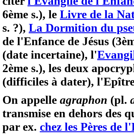
citer
l'Evangile de l'Enfa
6ème s.), le
Livre de la Na
s. ?),
La Dormition du ps
de l'Enfance de Jésus (3èm
(date incertaine), l'
Evangil
2ème s.), les deux apocry
(difficiles à dater), l'Epît
On appelle
agraphon
(pl.
transmise en dehors des q
par ex.
chez les Pères de l'