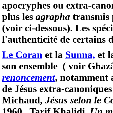
apocryphes ou extra-canoni
plus les
agrapha
transmis 
(voir ci-dessous). Les spéc
l'authenticité de certains 
Le Coran
et la
Sunna,
et l
son ensemble ( voir Ghazâ
renoncement
, notamment a
de Jésus extra-canoniques 
Michaud,
Jésus selon le C
1960, Tarif Khalidi,
Un m