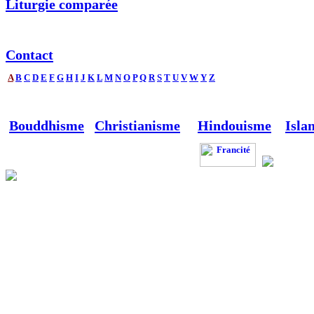
Liturgie comparée
Contact
A
B
C
D
E
F
G
H
I
J
K
L
M
N
O
P
Q
R
S
T
U
V
W
Y
Z
Bouddhisme
Christianisme
Hindouisme
Isla