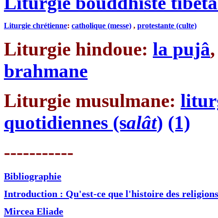
Liturgie bouddhiste tibéta
Liturgie chrétienne
:
catholique (messe)
,
protestante (culte)
Liturgie hindoue:
la pujâ
brahmane
Liturgie musulmane:
litu
quotidiennes (s
alât
)
(1)
-----------
Bibliographie
Introduction : Qu'est-ce que l'histoire des religions
Mircea Eliade