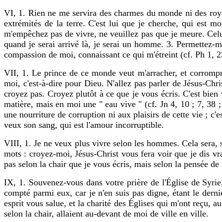
VI, 1. Rien ne me servira des charmes du monde ni des royau
extrémités de la terre. C'est lui que je cherche, qui est 
m'empêchez pas de vivre, ne veuillez pas que je meure. Celui
quand je serai arrivé là, je serai un homme. 3. Permettez-m
compassion de moi, connaissant ce qui m'étreint (cf. Ph 1, 2
VII, 1. Le prince de ce monde veut m'arracher, et corrompr
moi, c'est-à-dire pour Dieu. N'allez pas parler de Jésus-Chri
croyez pas. Croyez plutôt à ce que je vous écris. C'est bien 
matière, mais en moi une " eau vive " (cf. Jn 4, 10 ; 7, 38 
une nourriture de corruption ni aux plaisirs de cette vie ; c'
veux son sang, qui est l'amour incorruptible.
VIII, 1. Je ne veux plus vivre selon les hommes. Cela sera, 
mots : croyez-moi, Jésus-Christ vous fera voir que je dis vr
pas selon la chair que je vous écris, mais selon la pensée de 
IX, 1. Souvenez-vous dans votre prière de l'Église de Syrie,
compté parmi eux, car je n'en suis pas digne, étant le dernie
esprit vous salue, et la charité des Églises qui m'ont reçu,
selon la chair, allaient au-devant de moi de ville en ville.