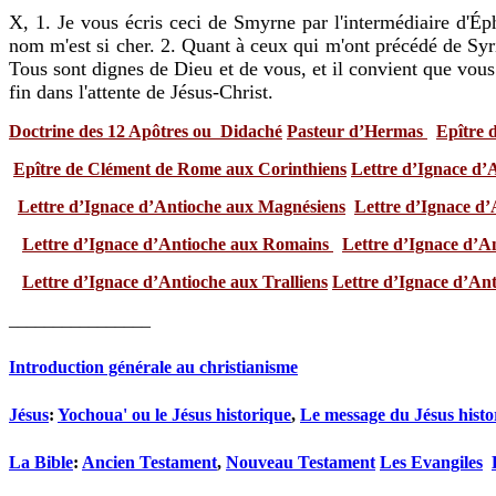
X, 1. Je vous écris ceci de Smyrne par l'intermédiaire d'É
nom m'est si cher. 2. Quant à ceux qui m'ont précédé de Syri
Tous sont dignes de Dieu et de vous, et il convient que vous 
fin dans l'attente de Jésus-Christ.
Doctrine des 12 Apôtres ou Didaché
Pasteur d’Hermas
Epître 
Epître de Clément de Rome aux Corinthiens
Lettre d’Ignace d’
Lettre d’Ignace d’Antioche aux Magnésiens
Lettre d’Ignace d’
Lettre d’Ignace d’Antioche aux Romains
Lettre d’Ignace d’A
Lettre d’Ignace d’Antioche aux Tralliens
Lettre d’Ignace d’An
________________
Introduction générale au christianisme
Jésus
:
Yochoua' ou le Jésus historique
,
Le message du Jésus histo
La Bible
:
Ancien Testament
,
Nouveau Testament
Les Evangiles