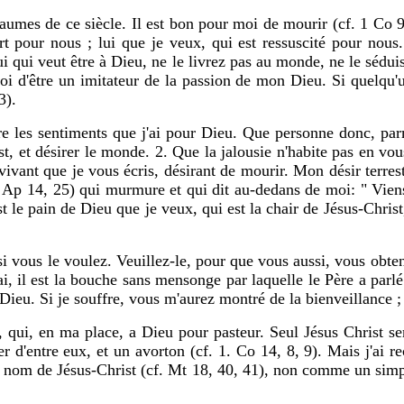
mes de ce siècle. Il est bon pour moi de mourir (cf. 1 Co 9,
mort pour nous ; lui que je veux, qui est ressuscité pour no
 qui veut être à Dieu, ne le livrez pas au monde, ne le séduis
oi d'être un imitateur de la passion de mon Dieu. Si quelqu'un
3).
e les sentiments que j'ai pour Dieu. Que personne donc, parmi
st, et désirer le monde. 2. Que la jalousie n'habite pas en vo
vivant que je vous écris, désirant de mourir. Mon désir terrestr
; Ap 14, 25) qui murmure et qui dit au-dedans de moi: " Viens v
est le pain de Dieu que je veux, qui est la chair de Jésus-Chris
si vous le voulez. Veuillez-le, pour que vous aussi, vous obt
ai, il est la bouche sans mensonge par laquelle le Père a parl
Dieu. Si je souffre, vous m'aurez montré de la bienveillance ; s
 qui, en ma place, a Dieu pour pasteur. Seul Jésus Christ ser
r d'entre eux, et un avorton (cf. 1. Co 14, 8, 9). Mais j'ai r
 au nom de Jésus-Christ (cf. Mt 18, 40, 41), non comme un simp