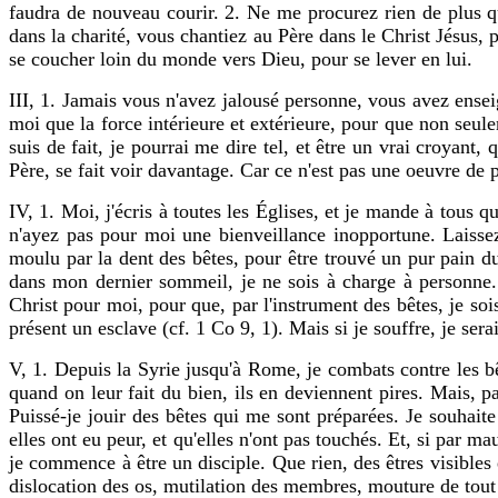
faudra de nouveau courir. 2. Ne me procurez rien de plus que
dans la charité, vous chantiez au Père dans le Christ Jésus, p
se coucher loin du monde vers Dieu, pour se lever en lui.
III, 1. Jamais vous n'avez jalousé personne, vous avez ens
moi que la force intérieure et extérieure, pour que non seule
suis de fait, je pourrai me dire tel, et être un vrai croyant
Père, se fait voir davantage. Car ce n'est pas une oeuvre de
IV, 1. Moi, j'écris à toutes les Églises, et je mande à tou
n'ayez pas pour moi une bienveillance inopportune. Laissez-
moulu par la dent des bêtes, pour être trouvé un pur pain du
dans mon dernier sommeil, je ne sois à charge à personne.
Christ pour moi, pour que, par l'instrument des bêtes, je soi
présent un esclave (cf. 1 Co 9, 1). Mais si je souffre, je sera
V, 1. Depuis la Syrie jusqu'à Rome, je combats contre les bêt
quand on leur fait du bien, ils en deviennent pires. Mais, pa
Puissé-je jouir des bêtes qui me sont préparées. Je souhait
elles ont eu peur, et qu'elles n'ont pas touchés. Et, si par m
je commence à être un disciple. Que rien, des êtres visibles 
dislocation des os, mutilation des membres, mouture de tout 