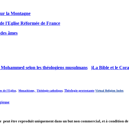
ur la Montagne
 de l'Eglise Réformée de France
 des âmes
de Mohammed selon les théologiens musulmans
)
La Bible et le Cor
Théologie protestante
es de l'Eglise
,
Monachisme,
Théologie catholique
,
Virtual Religion Index
gieuse
te peut être reproduit uniquement dans un but non commercial, et à condition de 