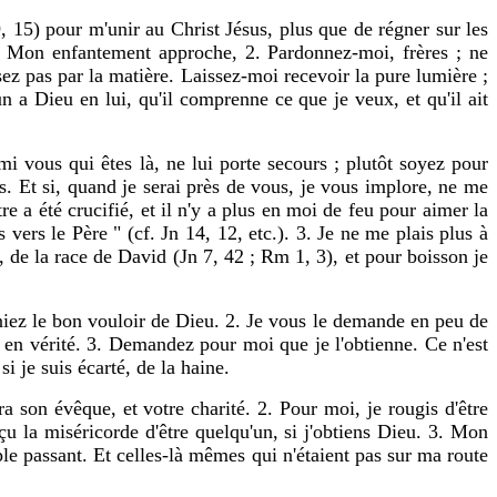
 15) pour m'unir au Christ Jésus, plus que de régner sur les
us. Mon enfantement approche, 2. Pardonnez-moi, frères ; ne
ez pas par la matière. Laissez-moi recevoir la pure lumière ;
 a Dieu en lui, qu'il comprenne ce que je veux, et qu'il ait
 vous qui êtes là, ne lui porte secours ; plutôt soyez pour
us. Et si, quand je serai près de vous, je vous implore, ne me
e a été crucifié, et il n'y a plus en moi de feu pour aimer la
ers le Père " (cf. Jn 14, 12, etc.). 3. Je ne me plais plus à
t, de la race de David (Jn 7, 42 ; Rm 1, 3), et pour boisson je
eniez le bon vouloir de Dieu. 2. Je vous le demande en peu de
é en vérité. 3. Demandez pour moi que je l'obtienne. Ce n'est
i je suis écarté, de la haine.
a son évêque, et votre charité. 2. Pour moi, je rougis d'être
eçu la miséricorde d'être quelqu'un, si j'obtiens Dieu. 3. Mon
le passant. Et celles-là mêmes qui n'étaient pas sur ma route