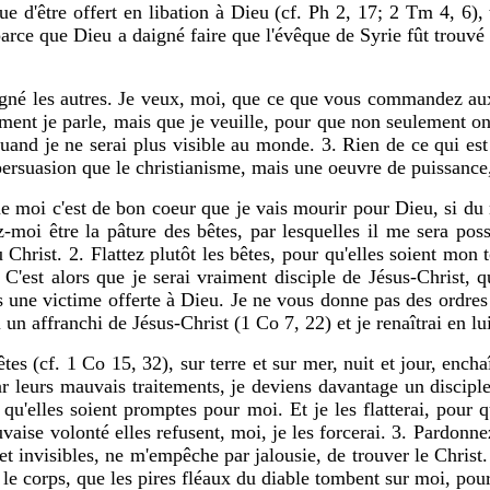
 d'être offert en libation à Dieu (cf. Ph 2, 17; 2 Tm 4, 6), t
arce que Dieu a daigné faire que l'évêque de Syrie fût trouvé e
eigné les autres. Je veux, moi, que ce que vous commandez au
ment je parle, mais que je veuille, pour que non seulement on m
, quand je ne serai plus visible au monde. 3. Rien de ce qui est
 persuasion que le christianisme, mais une oeuvre de puissance
s que moi c'est de bon coeur que je vais mourir pour Dieu, si 
moi être la pâture des bêtes, par lesquelles il me sera poss
 Christ. 2. Flattez plutôt les bêtes, pour qu'elles soient mon 
 C'est alors que je serai vraiment disciple de Jésus-Christ
s une victime offerte à Dieu. Je ne vous donne pas des ordres 
i un affranchi de Jésus-Christ (1 Co 7, 22) et je renaîtrai en lu
es (cf. 1 Co 15, 32), sur terre et sur mer, nuit et jour, encha
r leurs mauvais traitements, je deviens davantage un disciple,
e qu'elles soient promptes pour moi. Et je les flatterai, po
auvaise volonté elles refusent, moi, je les forcerai. 3. Pardonne
et invisibles, ne m'empêche par jalousie, de trouver le Christ.
le corps, que les pires fléaux du diable tombent sur moi, pou