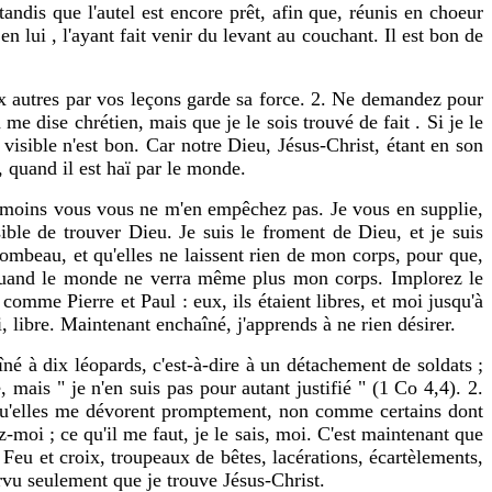
andis que l'autel est encore prêt, afin que, réunis en choeur
n lui , l'ayant fait venir du levant au couchant. Il est bon de
x autres par vos leçons garde sa force. 2. Ne demandez pour
e dise chrétien, mais que je le sois trouvé de fait . Si je le
 visible n'est bon. Car notre Dieu, Jésus-Christ, étant en son
, quand il est haï par le monde.
du moins vous vous ne m'en empêchez pas. Je vous en supplie,
ible de trouver Dieu. Je suis le froment de Dieu, et je suis
tombeau, et qu'elles ne laissent rien de mon corps, pour que,
, quand le monde ne verra même plus mon corps. Implorez le
comme Pierre et Paul : eux, ils étaient libres, et moi jusqu'à
i, libre. Maintenant enchaîné, j'apprends à ne rien désirer.
îné à dix léopards, c'est-à-dire à un détachement de soldats ;
 mais " je n'en suis pas pour autant justifié " (1 Co 4,4). 2.
ur qu'elles me dévorent promptement, non comme certains dont
z-moi ; ce qu'il me faut, je le sais, moi. C'est maintenant que
 Feu et croix, troupeaux de bêtes, lacérations, écartèlements,
rvu seulement que je trouve Jésus-Christ.