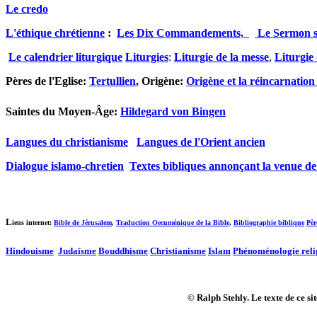
Le credo
L'éthique chrétienne
:
Les Dix Commandements,
Le Sermon s
Le calendrier liturgique
Liturgies
:
Liturgie de la messe
,
Liturgie
Pères de l'Eglise:
Tertullien
, Origène:
Origène et la réincarnation
Saintes du Moyen-Âge:
Hildegard von Bingen
Langues du christianisme
Langues de l'Orient ancien
Dialogue islamo-chretien
Textes bibliques annonçant la venue 
L
iens internet:
Bible de Jérusalem
,
Traduction Oecuménique de la Bible
,
Bibliographie biblique
Pèr
Hindouisme
Judaïsme
Bouddhisme
Christianisme
Islam
Phénoménologie reli
©
Ralph Stehly. Le texte de ce si