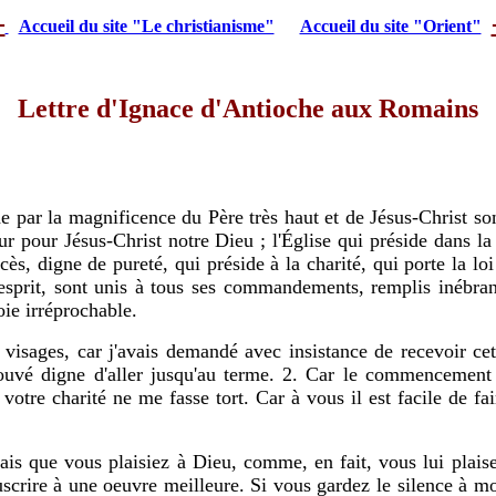
-
Accueil du site "Le christianisme"
Accueil du site "Orient"
Lettre d'Ignace d'Antioche aux Romains
de par la magnificence du Père très haut et de Jésus-Christ son
mour pour Jésus-Christ notre Dieu ; l'Église qui préside dans
ès, digne de pureté, qui préside à la charité, qui porte la lo
 d'esprit, sont unis à tous ses commandements, remplis inébra
oie irréprochable.
 visages, car j'avais demandé avec insistance de recevoir cet
rouvé digne d'aller jusqu'au terme. 2. Car le commencement e
otre charité ne me fasse tort. Car à vous il est facile de fair
s que vous plaisiez à Dieu, comme, en fait, vous lui plaisez
scrire à une oeuvre meilleure. Si vous gardez le silence à mo