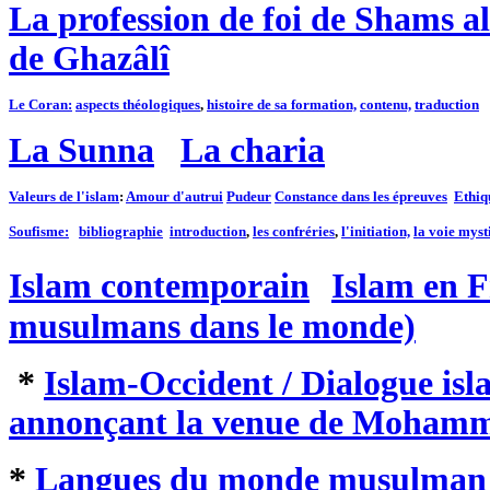
La profession de foi de Shams a
de Ghazâlî
Le Coran:
aspects théologiques
,
histoire de sa formation,
contenu,
traduction
La Sunna
La charia
Valeurs de l'islam
:
Amour d'autrui
Pudeur
Constance dans les épreuves
Ethiq
Soufisme:
bibliographie
introduction
,
les confréries
,
l'initiation,
la voie myst
Islam contemporain
Islam en 
musulmans dans le monde)
*
Islam-Occident / Dialogue isl
annonçant la venue de Mohamme
*
Langues du monde musulman