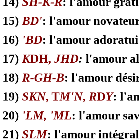
14)
SH-K-R
: l'amour grat
15)
BD'
: l'amour novateu
16)
'BD
: l'amour adoratu
17)
K
DH,
JHD
:
l'amour a
18)
R-GH-B
: l'amour dési
19)
SKN
, T
M'N
,
R
D
Y
: l'
20)
'LM, 'ML
: l'amour sa
21)
SLM
: l'amour intégral