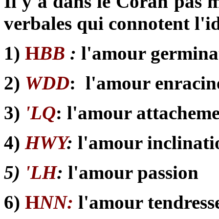
Il y a dans le Coran pas m
verbales qui connotent l'i
1)
H
BB
:
l'amour germina
2)
WDD
: l'amour enraci
3)
'LQ
: l'amour attachem
4)
HWY
:
l'amour inclinati
5)
'LH
:
l'amour passion
6)
H
NN:
l'amour tendress