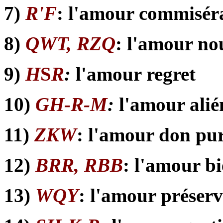
7)
R'F
: l'amour commisér
8)
QWT, RZQ
: l'amour no
9)
H
S
R
:
l'amour regret
10)
GH-R-M
:
l'amour alié
11)
ZKW
: l'amour don pur
12)
BRR, RBB
: l'amour bi
13)
WQY
: l'amour préserv