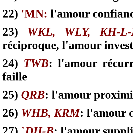
22)
'MN:
l'amour confian
23)
WKL, WLY, KH-L-
réciproque, l'amour invest
24)
TWB
: l'amour récur
faille
25)
QRB
: l'amour proximi
26)
WHB, KRM
: l'amour 
27)
`
DH-B
: l'amour suppl