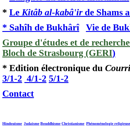
*
Le
Kitâb al-kabâ'ir
de Shams a
* Sahîh de Bukhârî
Vie de Buk
Groupe d'études et de recherche
Bloch de Strasbourg (GERI
)
* Edition électronique du
Courr
3/1-2
4/1-2
5/1-2
Contact
Hindouisme
Judaïsme
Bouddhisme
Christianisme
Phénoménologie religieus