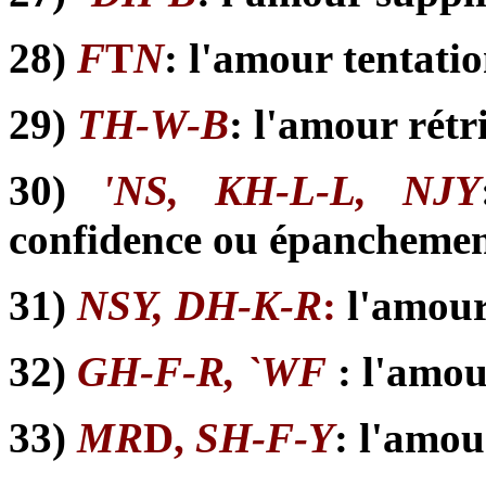
28)
F
T
N
: l'amour tentati
29)
TH-W-B
: l'amour rétr
30)
'NS, KH-L-L, NJY
confidence ou épanchement
31)
NSY, DH-K-R
:
l'amour
32)
GH-F-R, `WF
: l'amo
33)
MR
D,
SH-F-Y
: l'amou