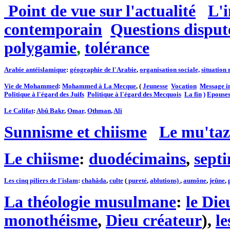
Point de vue sur l'actualité
L'
contemporain
Questions disput
polygamie
,
tolérance
Arabie antéislamique
:
géographie de l'Arabie
,
organisation sociale,
situation 
Vie de Mohammed
:
Mohammed à La Mecque
, (
Jeunesse
Vocation
Message in
Politique à l'égard des Juifs
Politique à l'égard des Mecquois
La fin
)
Epouses
Le Califat
:
Abû Bakr
,
Omar,
Othman
,
Ali
Sunnisme et chiisme
Le mu'taz
Le chiisme
:
duodécimains
,
sept
Les cinq piliers de l'islam
:
chahâda
,
culte
(
pureté
,
ablutions)
,
aumône
,
jeûne
,
La théologie musulmane
:
le Die
monothéisme
,
Dieu créateur
),
le