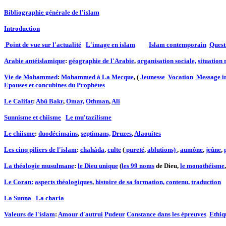
Bibliographie générale de l'islam
Introduction
Point de vue sur l'actualité
L'image en islam
Islam contemporain
Quest
Arabie antéislamique
:
géographie de l'Arabie
,
organisation sociale,
situation 
Vie de Mohammed
:
Mohammed à La Mecque
, (
Jeunesse
Vocation
Message in
Epouses et concubines du Prophètes
Le Califat
:
Abû Bakr
,
Omar,
Othman
,
Ali
Sunnisme et chiisme
Le mu'tazilisme
Le chiisme
:
duodécimains
,
septimans,
Druzes
,
Alaouites
Les cinq piliers de l'islam
:
chahâda
,
culte
(
pureté
,
ablutions)
,
aumône
,
jeûne
,
La théologie musulmane
:
le Dieu unique
(
les 99 noms
de Dieu,
le monothéisme
Le Coran:
aspects théologiques
,
histoire de sa formation,
contenu,
traduction
La Sunna
La charia
Valeurs de l'islam
:
Amour d'autrui
Pudeur
Constance dans les épreuves
Ethiq