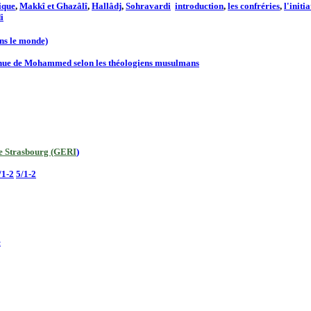
ique
,
Makkî et Ghazâlî
,
Hallâdj
,
Sohravardi
introduction
,
les confréries
,
l'initia
i
ns le monde)
enue de Mohammed selon les théologiens musulmans
de Strasbourg (GERI
)
/1-2
5/1-2
e