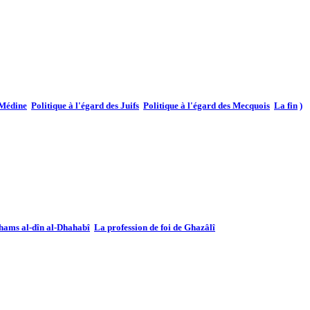
 Médine
Politique à l'égard des Juifs
Politique à l'égard des Mecquois
La fin
)
Shams al-dîn al-Dhahabî
La profession de foi de Ghazâlî