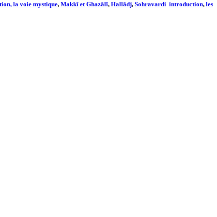
tion,
la voie mystique
,
Makkî et Ghazâlî
,
Hallâdj
,
Sohravardi
introduction
,
les