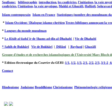
Soufisme:
bibliographie
introduction
,
les confréries
,
l'initiation,
la voie myst
confréries
,
l'initiation,
la voie mystique
,
Makkî et Ghazâlî
,
Hallâdj
,
Sohravard
Islam contemporain
Islam en France
Statistiques (nombre des musulmans da
*
Islam-Occident / Dialogue islamo-chrétien
Textes bibliques annonçant la v
*
Langues du monde musulman
*
Le
Kitâb al-kabâ'ir
de Shams ad-dîn al-Dhahabî
|
Vie de Dhahabî
* Sahîh de Bukhârî
Vie de Bukhârî
|
Djîlânî
|
Bayhaqî
|
Ghazâlî
Groupe d'études et de recherches islamologiques de l'Université Marc Bloch 
* Edition électronique du
Courrier du GERI
:
1/1
,
1/2
,
1/3
,
2/1
,
2/2
,
2/3,
3/1-2
4
Contact
Hindouisme
Judaïsme
Bouddhisme
Christianisme
Phénoménologie religieus