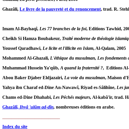
Ghazâli,
Le livre de la pauvreté et du renoncement
, trad. R. Steh
Imam Al-Bayhaqî,
Les 77 branches de la foi
, Editions Tawhid, 20
Cheikh Si Hamza Boubakeur,
Traité moderne de théologie islami
Youssef Qaradhawi,
Le licite et l'illicite en Islam
, Al-Qalam, 2005
Mohammed Al-Ghazali,
L'éthique du musulman, Les fondements d
Muhammad Hussein Ya'qûb,
A quand la fraternité ?
, Editions A
Abou Baker Djaber Eldjazaïri,
La voie du musulman
, Maison d'
Yahya ibn Charaf ed-Dine An-Nawawî, Riyad es-Sâlihîne,
Les ja
Chams ed-Dine Dhahabi,
Les Péchés majeurs,
Al-kabâ'ir, trad. 
Ghazâlî,
Ihyâ 'ulûm ad-dîn
,
nombreuses éditions en arabe.
_________________________
Index du site