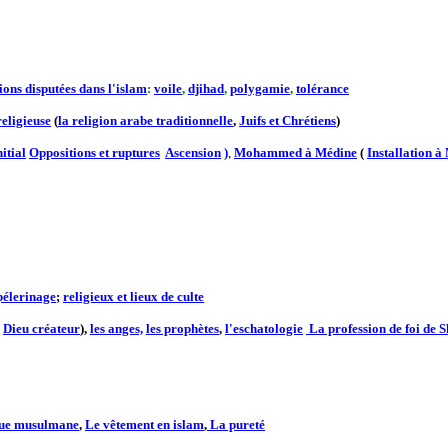
ions disputées dans l'islam
:
voile
,
djihad
,
polygamie
,
tolérance
religieuse
(
la religion arabe traditionnelle
,
Juifs et Chrétiens
)
itial
Oppositions et ruptures
Ascension
)
,
Mohammed à Médine
(
Installation à
pélerinage
;
religieux et lieux de culte
,
Dieu créateur
),
les anges,
les prophètes
,
l'eschatologie
La profession de foi de 
ue musulmane
,
Le vêtement en islam
,
La pureté