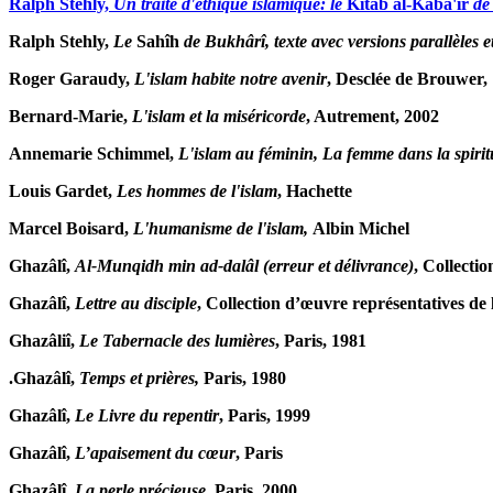
Ralph Stehly,
Un traité d'éthique islamique: le
Kitâb al-Kabâ'ir
de
Ralph Stehly,
Le
Sahîh
de Bukhârî, texte avec versions parallèles 
Roger Garaudy,
L'islam habite notre avenir
, Desclée de Brouwer,
Bernard-Marie,
L'islam et la miséricorde
, Autrement, 2002
Annemarie Schimmel,
L'islam au féminin, La femme dans la spiri
Louis Gardet,
Les hommes de l'islam
, Hachette
Marcel Boisard,
L'humanisme de l'islam,
Albin Michel
Ghazâlî,
Al-Munqidh min ad-dalâl (erreur et délivrance)
, Collecti
Ghazâlî,
Lettre au disciple
, Collection d’œuvre représentatives 
Ghazâliî,
Le Tabernacle des lumières
, Paris, 1981
.Ghazâlî,
Temps et prières,
Paris, 1980
Ghazâlî,
Le Livre du repentir
, Paris, 1999
Ghazâlî,
L’apaisement du cœur
, Paris
Ghazâlî,
La perle précieuse
, Paris, 2000