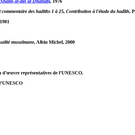
 Shams al-dîn al-Dhahabî
, 1976
et commentaire des hadiths 1 à 25, Contribution à l'étude du hadîth
, 
 1981
tualité musulmane
, Albin Michel, 2000
on d’œuvre représentatives de l’UNESCO.
de l’UNESCO