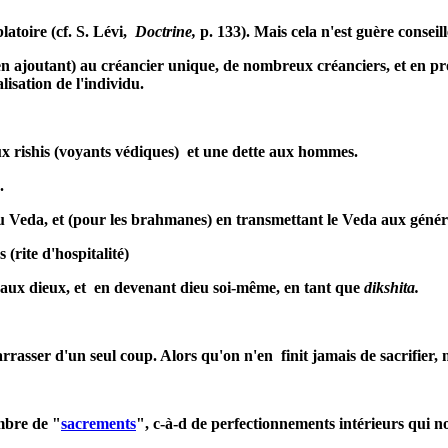
blatoire (cf. S. Lévi,
Doctrine,
p. 133). Mais cela n'est guère conseill
t, en ajoutant) au créancier unique, de nombreux créanciers, et en p
lisation de l'individu.
aux rishis (voyants védiques) et une dette aux hommes.
.
 du Veda, et (pour les brahmanes) en transmettant le Veda aux génér
(rite d'hospitalité)
r) aux dieux, et en devenant dieu soi-même, en tant que
dikshita.
rasser d'un seul coup. Alors qu'on n'en finit jamais de sacrifier, ni 
ombre de "
sacrements
", c-à-d de perfectionnements intérieurs qui no