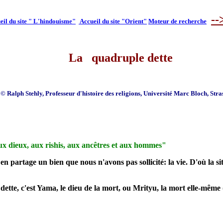
--
eil du site " L'hindouisme"
Accueil du site "Orient"
Moteur de recherche
La quadruple dette
© Ralph Stehly, Professeur d'histoire des religions, Université Marc Bloch, Str
ux dieux, aux rishis, aux ancêtres et aux hommes"
n partage un bien que nous n'avons pas sollicité: la vie. D'où la s
 dette, c'est Yama, le dieu de la mort, ou Mrityu, la mort elle-même 