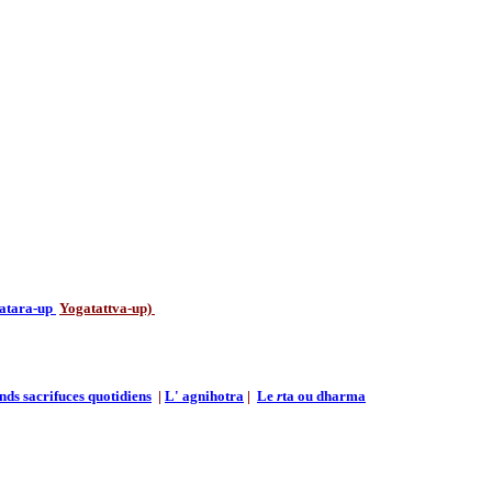
atara-up
Yogatattva-up)
ands sacrifuces quotidiens
|
L' agnihotra
|
Le
r
ta ou dharma