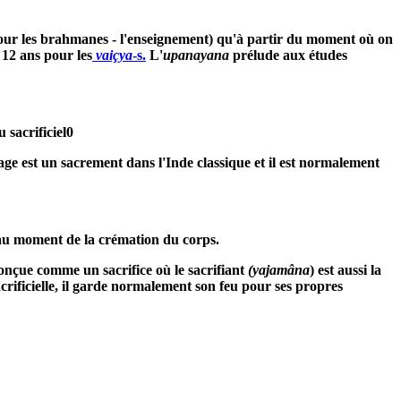
- pour les brahmanes - l'enseignement) qu'à partir du moment où on
, 12 ans pour les
vaiçya
-s.
L'
upanayana
prélude aux études
 sacrificiel0
iage est un sacrement dans l'Inde classique et il est normalement
e au moment de la crémation du corps.
conçue comme un sacrifice où le sacrifiant
(yajamâna
) est aussi la
crificielle, il garde normalement son feu pour ses propres