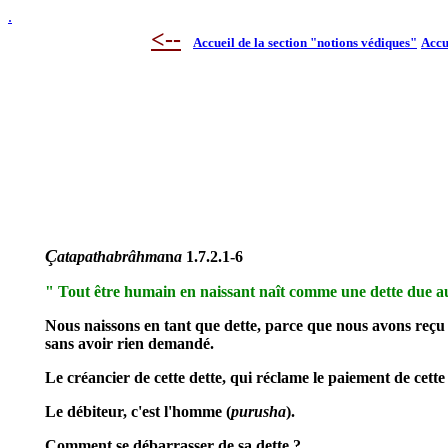
.
<--
Accueil de la section "notions védiques"
Accu
Ç
atapathabrâhma
n
a
1.7.2.1-6
" Tout être humain en naissant naît comme une dette due a
Nous naissons en tant que dette, parce que nous avons reçu e
sans avoir rien demandé.
Le créancier de cette dette, qui réclame le paiement de cette
Le débiteur, c'est l'homme (
purusha
).
Comment se débarrasser de sa dette ?