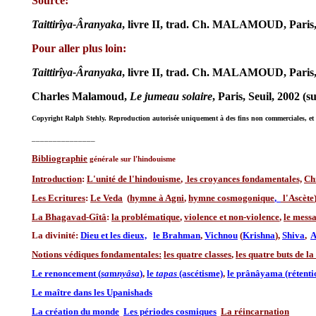
Source:
T
aittirîya-Âranyaka
, livre II, trad. Ch. MALAMOUD, Paris
Pour aller plus loin:
Taittirîya-Âranyaka
, livre II, trad. Ch. MALAMOUD, Paris
Charles Malamoud,
Le jumeau solaire
, Paris, Seuil, 2002 (
Copyright Ralph Stehly. Reproduction autorisée uniquement à des fins non commerciales, et à la
_______________
Bibliographie
générale sur l'hindouisme
Introduction
:
L'unité de l'hindouisme
,
les croyances fondamentales,
Ch
Les Ecritures
:
Le Veda
(
hymne à Agni
,
hymne cosmogonique
,
l'Ascète
La Bhagavad-Gîtâ
:
la problématique
,
violence et non-violence
,
le mess
La divinité:
Dieu et les dieux,
le Brahman
,
Vichnou
(
Krishna
),
Shiva
,
A
Notions védiques fondamentales:
les quatre classes
,
les quatre buts de la 
Le renoncement (
sa
m
nyâsa
)
,
le
tapas
(ascétisme)
,
le prânâyama (rétentio
Le maître dans les Upanishads
La création du monde
Les périodes cosmiques
La réincarnation