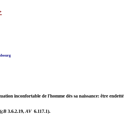
>
asbourg
ituation inconfortable de l'homme dès sa naissance: être endetté
(
çB
3.6.2.19,
AV
6.117.1).