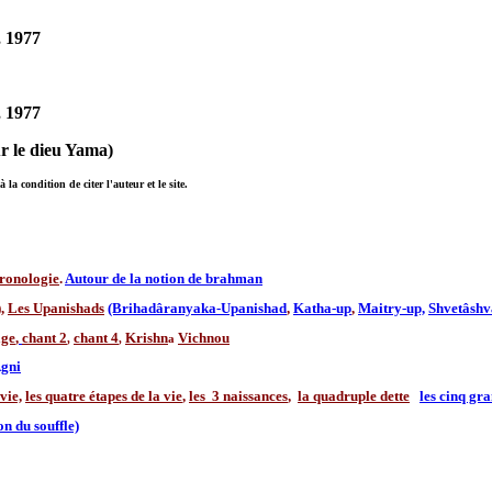
, 1977
, 1977
sur le dieu Yama)
 condition de citer l'auteur et le site.
ronologie
.
Autour de la notion de brahman
),
Les Upanishads
(Brihadâranyaka-Upanishad
,
Katha-up
,
Maitry-up,
Shvetâshv
age
,
chant 2
chant 4
Krishn
Vichnou
,
,
a
gni
vie,
les quatre étapes de la vie
,
les 3 naissances
,
la quadruple dette
les cinq gr
n du souffle)