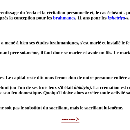
prentissage du Veda et la récitation personnelle et, le cas échéant 
après la conception pour les
brahmanes
, 11 ans pour les
kshatriya
-s
 a mené à bien ses études brahmaniques, s'est marié et installé le feu
nant père soi-même, il faut donc se marier et avoir un fils. Le mar
ttes. Le capital reste dû: nous ferons don de notre personne entièr
nt (ou l'un de ses trois feux s'il était
âhitâyin)
. La crémation est 
 son feu domestique. Quoiqu'il doive alors arrêter toute activité sa
 ne soit pas le substitut du sacrifiant, mais le sacrifiant lui-même.
------>