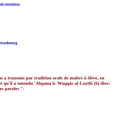
onde musulman
 Strasbourg
s a transmis par tradition orale de maître à élève, en
é qu'il a entendu 'Alqama b. Waqqâ
s
al-Laythî (6) dire:
es paroles "
: