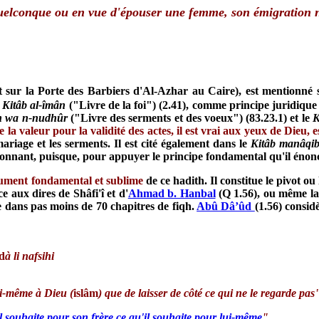
conque ou en vue d'épouser une femme, son émigration ne 
crit sur la Porte des Barbiers d'Al-Azhar au Caire), est mentionné 
Kitâb al-îmân
("Livre de la foi") (2.41), comme principe juridique
n wa n-nudhûr
("Livre des serments et des voeux") (83.23.1) et le
K
re la valeur pour la validité des actes, il est vrai aux yeux de Dieu, 
ariage et les serments. Il est cité également dans le
Kitâb manâqib
tonnant, puisque, pour appuyer le principe fondamental qu'il énonce
lument fondamental et sublime
de ce hadith. Il constitue le pivot ou
 aux dires de Shâfi'î et d'
Ahmad b. Hanbal
(Q 1.56), ou même la 
ntre dans pas moins de 70 chapitres de fiqh.
Abû Dâ’ûd
(1.56) consid
d
à li nafsihi
soi-même à Dieu (
islâm
) que de laisser de côté ce qui ne le regarde pas
il souhaite pour son frère ce qu'il souhaite pour lui-même
"