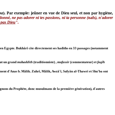
ba
). Par exemple: jeûner en vue de Dieu seul, et non par hygiène,
rdonné, ne pas adorer ni tes passions, ni ta personne (
nafs
), n'adorer
t pas Dieu
".
en Egypte. Bukhârî cite directement ses hadiths en 33 passages (notamment
fut un grand
mu
h
addith
(traditionniste) ,
mufassir
(commentateur) et
faqîh
ent d'Anas b. Mâlik. Zuhrî, Mâlik, Awzâ'î, Sufyân al-Thawri et Shu'ba ont
nons du Prophète, donc musulmans de la première génération), d'autres