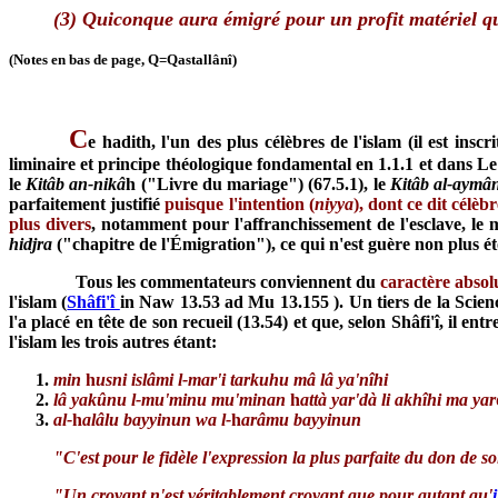
(3) Quiconque aura émigré pour un profit matériel quel
(Notes en bas de page, Q=Qastallânî)
C
e hadith, l'un des plus célèbres de l'islam (il est ins
liminaire et principe théologique fondamental en 1.1.1 et dans Le
le
Kitâb an-nikâ
h ("Livre du mariage") (67.5.1), le
Kitâb al-aymâ
parfaitement justifié
puisque l'intention (
niyya
), dont ce dit célèb
plus divers
, notamment pour l'affranchissement de l'esclave, le m
hidjra
("chapitre de l'Émigration"), ce qui n'est guère non plus é
Tous les commentateurs conviennent du
caractère abso
l'islam (
Shâfi'î
in Naw 13.53 ad Mu 13.155 ). Un tiers de la Science
l'a placé en tête de son recueil (13.54) et que, selon Shâfi'î, il e
l'islam les trois autres étant:
min
h
usni islâmi l-mar'i tarkuhu mâ lâ ya'nîhi
lâ yakûnu l-mu'minu mu'minan
h
attà yar'dà li akhîhi ma yar
al-
h
alâlu bayyinun wa l-
h
arâmu bayyinun
"C'est pour le fidèle l'expression la plus parfaite du don de 
"Un croyant n'est véritablement croyant que pour autant qu'