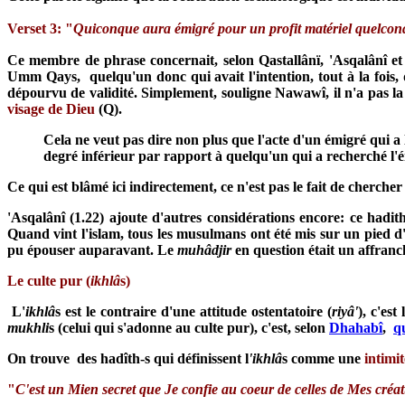
Verset 3: "
Quiconque aura émigré pour un profit matériel quelconq
Ce membre de phrase concernait, selon Qastallânï, 'Asqalânî 
Umm Qays, quelqu'un donc qui avait l'intention, tout à la fois,
dépourvu de validité. Simplement, souligne Nawawî, il n'a pas 
visage de Dieu
(Q).
Cela ne veut pas dire non plus que l'acte d'un émigré qui a
degré inférieur par rapport à quelqu'un qui a recherché l
Ce qui est blâmé ici indirectement, ce n'est pas le fait de cherche
'Asqalânî (1.22) ajoute d'autres considérations encore: ce hadit
Quand vint l'islam, tous les musulmans ont été mis sur un pied 
pu épouser auparavant. Le
muhâdjir
en question était un affran
Le culte pur (
ikhlâ
s)
L'
ikhlâ
s est le contraire d'une attitude ostentatoire (
riyâ'
), c'es
mukhli
s (celui qui s'adonne au culte pur), c'est, selon
Dhahabî
,
q
On trouve des hadîth-s qui définissent l
'ikhlâ
s comme une
intimi
"
C'est un Mien secret que Je confie au coeur de celles de Mes créa