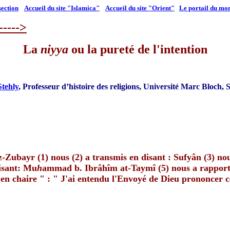
section
Accueil du site "Islamica"
Accueil du site "Orient"
Le portail du m
----->
La
niyya
ou la pureté de l'intention
tehly
, Professeur d’histoire des religions, Université Marc Bloch,
-Zubayr (1) nous (2) a transmis en disant : Sufyân (3) nou
disant: Mu
h
ammad b. Ibrâhîm at-Taymî (5) nous a rapport
t en chaire " : " J'ai entendu l'Envoyé de Dieu prononcer c