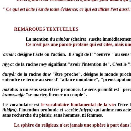
" Ce qui est licite l'est de toute évidence; ce qui est illicite l'est aussi.
REMARQUES TEXTUELLES
La mention du
minbar
(chaire) suscite immédiatemen
Ce n'est pas une parole profane qui est citée, mais un
'
arnal
: désigne l'acte ou l'action. Il s’agit de l’ "oeuvre " au sen
niyya:
de la racine
nwy
signifiant "avoir l'intention de". C'est l
dunyâ:
de la racine
dnw
"être proche", désigne le monde proch
entendre ce terme au sens d' "affaire mondaine", "préoccupation 
naka
h
a:
a un sens sexuel très prononcé. Le sens primitif est "per
tazawwadja
"se marier, former un couple".
Le vocabulaire est
le vocabulaire fondamental de la vie
: l'être
(hidjra),
l'intention profonde et secrète
{niyya)
qui anime nos act
sans recherche du plaisir, sans hommes, ni femmes.
La sphère du religieux n'est jamais une sphère à part dans 