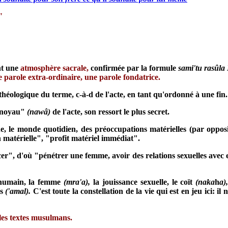
"
t
une
atmosphère sacrale,
confirmée par la formule
sami'tu rasûla
e parole extra-ordinaire, une parole fondatrice.
s théologique du terme, c-à-d de l'acte, en tant qu'ordonné à une fin.
e "noyau"
(nawâ)
de
l'acte, son ressort le plus secret.
e, le monde quotidien, des préoccupations matérielles (par oppos
matérielle", "profit matériel immédiat".
cer", d'où "pénétrer une femme, avoir des relations sexuelles avec e
 humain, la
femme
(mra'a),
la jouissance sexuelle, le coït
(naka
h
a)
es
('amal).
C'est toute la constellation de la vie qui est en jeu ici: il
les textes musulmans.