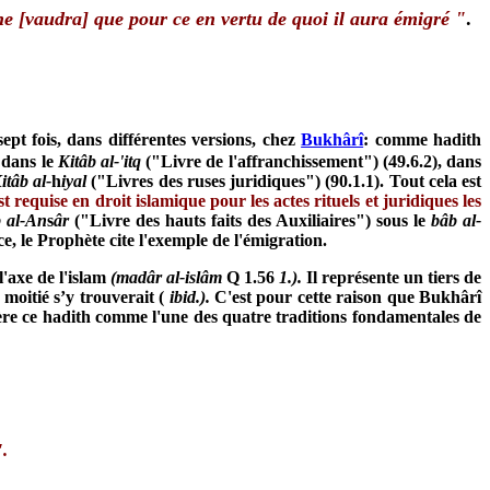
[vaudra] que pour ce en vertu de quoi il aura émigré "
.
sept fois, dans différentes versions, chez
Bukhârî
: comme hadith
 dans le
Kitâb al-'itq
("Livre de l'affranchissement") (49.6.2), dans
itâb al-
h
iyal
("Livres des ruses juridiques") (90.1.1). Tout cela est
est requise en droit islamique pour les actes rituels et juridiques les
 al-An
s
âr
("Livre des hauts faits des Auxiliaires") sous le
bâb al-
, le Prophète cite l'exemple de l'émigration.
 l'axe de l'islam
(madâr al-islâm
Q 1.56
1.).
Il représente un tiers de
moitié s’y trouverait (
ibid.).
C'est pour cette raison que Bukhârî
ère ce hadith comme l'une des quatre traditions fondamentales de
".