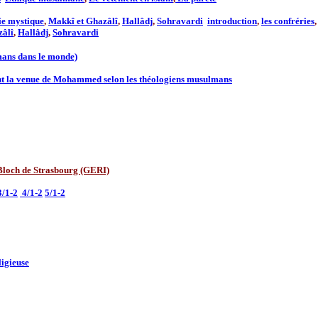
ie mystique
,
Makkî et Ghazâlî
,
Hallâdj
,
Sohravardi
introduction
,
les confréries
zâlî
,
Hallâdj
,
Sohravardi
mans dans le monde)
nt la venue de Mohammed selon les théologiens musulmans
 Bloch de Strasbourg (GERI)
3/1-2
4/1-2
5/1-2
igieuse