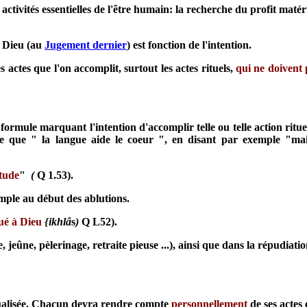
 activités essentielles de l'être humain: la recherche du profit matér
ar Dieu (au
Jugement dernier
) est fonction de l'intention.
s actes que l'on accomplit, surtout les actes rituels,
qui ne doivent
formule marquant l'intention d'accomplir telle ou telle action ritue
ce que " la langue aide le coeur ", en disant par exemple "main
itude
"
(
Q 1.53).
mple au début des ablutions.
oué à Dieu
{ikhlâ
s
)
Q L52).
 jeûne, pèlerinage, retraite pieuse ...), ainsi que dans la répudiati
idualisée. Chacun devra rendre compte
personnellement
de ses actes 