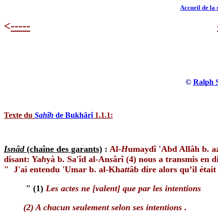
Accueil de la 
<
-----
©
Ralph S
Texte du
Sahîh
de Bukhârî
1.1.1:
Isnâd
(chaîne des garants)
:
Al-
H
umaydî 'Abd Allâh b. az
disant: Ya
h
yà b. Sa'îd al-An
s
ârî (4) nous a transmis en 
" J'ai entendu 'Umar b. al-Kha
tt
âb dire alors qu’il étai
" (1)
Les actes ne [valent] que par les intentions
(2) A chacun seulement selon ses intentions .