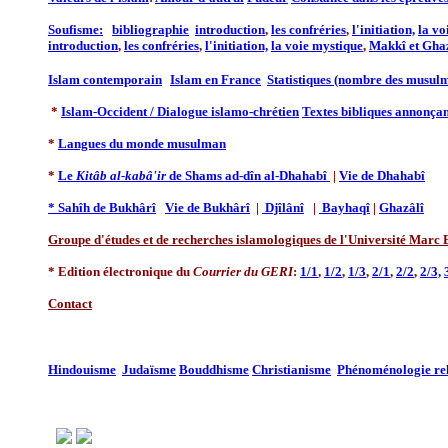
Soufisme:
bibliographie
introduction
,
les confréries
,
l'initiation,
la vo
introduction
,
les confréries
,
l'initiation,
la voie mystique
,
Makkî et Gha
Islam contemporain
Islam en France
Statistiques (nombre des musul
*
Islam-Occident / Dialogue islamo-chrétien
Textes bibliques annonça
*
Langues du monde musulman
*
Le
Kitâb al-kabâ'ir
de Shams ad-dîn al-Dhahabî
|
Vie de Dhahabî
* Sahîh de Bukhârî
Vie de Bukhârî
|
Djîlânî
|
Bayhaqî
|
Ghazâlî
Groupe d'études et de recherches islamologiques de l'Université Marc
* Edition électronique du
Courrier du GERI
:
1/1
,
1/2
,
1/3
,
2/1
,
2/2
,
2/3,
Contact
Hindouisme
Judaïsme
Bouddhisme
Christianisme
Phénoménologie rel