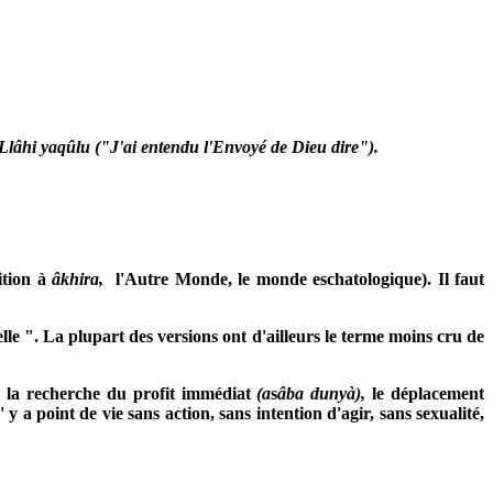
 Llâhi yaqûlu ("J'ai entendu l'Envoyé de Dieu dire").
ition à
âkhira,
l'Autre Monde, le monde eschatologique). Il faut
lle ". La plupart des versions ont d'ailleurs le terme moins cru de
,
la recherche du profit immédiat
(a
s
âba dunyà),
le déplacement
 n' y a point de vie sans action, sans intention d'agir, sans sexualité,