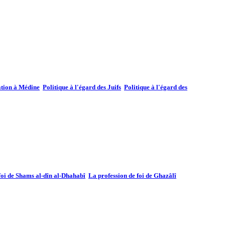
ation à Médine
Politique à l'égard des Juifs
Politique à l'égard des
foi de Shams al-dîn al-Dhahabî
La profession de foi de Ghazâlî