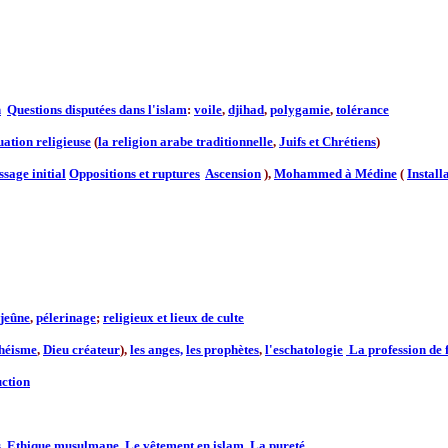
n
Questions disputées dans l'islam
:
voile
,
djihad
,
polygamie
,
tolérance
tuation religieuse
(
la religion arabe traditionnelle
,
Juifs et Chrétiens
)
sage initial
Oppositions et ruptures
Ascension
),
Mohammed à Médine
(
Install
jeûne
,
pélerinage
;
religieux et lieux de culte
héisme
,
Dieu créateur
),
les anges,
les prophètes
,
l'eschatologie
La profession de 
uction
s
Ethique musulmane
,
Le vêtement en islam
,
La pureté