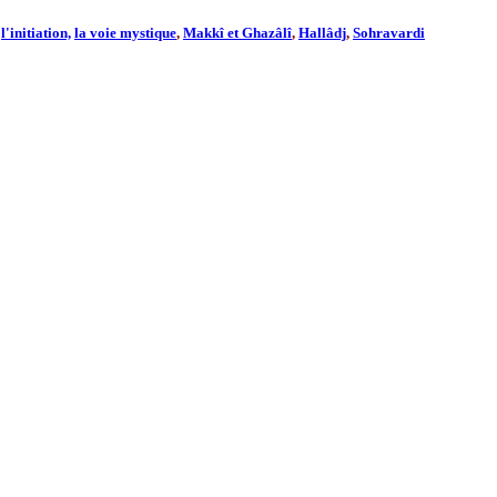
,
l'initiation,
la voie mystique
,
Makkî et Ghazâlî
,
Hallâdj
,
Sohravardi