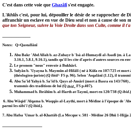
C'est dans cette voie que
Ghazâlî
s'est engagée.
L'
ikhlâ
s c'est, pour lui, dépouiller le désir de se rapprocher de 
affranchir un esclave en vue de Dieu seul et non à cause de son m
que ton Seigneur, suivre la Voie Droite dans son Culte, comme il t'
____________
Notes: Q=Qastallânî
Abu Bakr 'Abd Allah b. az-Zubayr b 'Isà al-Humaydî al-Asadî (m. à La 
3.16.1, 5.8.1, 9.16.1), tandis qu'il les cite d'après d'autres sources en e
Le pronom "nous" renvoie à Bukhârî.
Sufyân b. 'Uyayna b. Maymûn al-Hilâlî ( né à Kûfa en 107/725 et mort
(théologien-juriste) (Q ibid^ FS p. 96). Selon 'Asqalânî (1.12), il transm
Abu Sa'îd Yahyà b. Sa'îd b. Qays al-Ansârî (mort à Basra en 143/760) ,
transmis des traditions de lui (Q
FS p.407).
ibid.,
Muhammad b. Ibrâhîm b. al-Harth at-Taymî, mort en 120/738 (Q
ibid.
)
6. Abu Wâqid 'Alqama b. Waqqâs al-Laythi, mort à Médine à l'époque de 'Abd 
parmi les
tâbi'î
(Q ibid.).
7. Abu Hafsa 'Umar b. al-Kha
tt
âb (La Mecque v. 581 - Médine 26 Dhû 1-Hijja 23
_________________