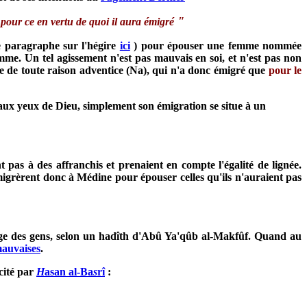
"
our ce en vertu de quoi il aura émigré
 paragraphe sur l'hégire
ici
) pour épouser une femme nommée
me. Un tel agissement n'est pas mauvais en soi, et n'est pas non
re de toute raison adventice (Na), qui n'a donc émigré que
pour le
 aux yeux de Dieu, simplement son émigration se situe à un
 pas à des affranchis et prenaient en compte l'égalité de lignée.
igrèrent donc à Médine pour épouser celles qu'ils n'auraient pas
ange des gens, selon un hadîth d'Abû Ya'qûb al-Makfûf. Quand au
mauvaises
.
cité par
H
asan al-Ba
s
rî
: