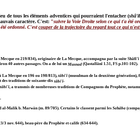
Dieu de tous les éléments adventices qui pourraient l'entacher (
shâ'i
auvais caractère. C'est:
"
suivre la Voie Droite selon ce qui t'a été o
a été ordonné. C'est
couper de la trajectoire du regard tout ce qui n'es
Mecque en 219/834), originaire de La Mecque, accompagna par la suite Shâfi'î 
nviron 40 autres passages. On a de lui un
(Qastallânî 1.51, FS p.101-102).
Musnad
 à La Mecque en 196 ou 198/813),
tâbi'î
(musulman de la deuxième génération), 
it des traditions de soixante-dix
.
tâbi'î
tâbi'î
, a transmis de nombreuses traditions de Compagnons du Prophète, notamm
.
al-Malik b. Marwàn (m. 89/705). Certains le classent parmi les
Sa
h
âba
(compag
/3 nov. 644), beau-père du Prophète et calife (634-644).