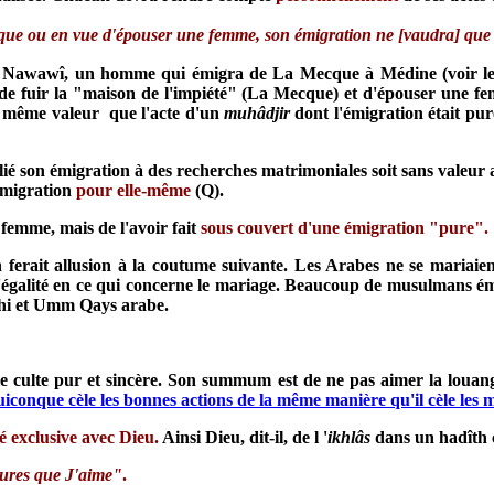
ue ou en vue d'épouser une femme, son émigration ne [vaudra] que p
et Nawawî, un homme qui émigra de La Mecque à Médine (voir le
 de fuir la "maison de l'impiété" (La Mecque) et d'épouser une fem
la même valeur que l'acte d'un
muhâdjir
dont l'émigration était pu
 lié son émigration à des recherches matrimoniales soit sans valeur
'émigration
pour elle-même
(Q).
r femme, mais de l'avoir fait
sous couvert d'une émigration "pure".
h ferait allusion à la coutume suivante. Les Arabes ne se mariaient
d'égalité en ce qui concerne le mariage. Beaucoup de musulmans ém
chi et Umm Qays arabe.
t le culte pur et sincère. Son summum est de ne pas aimer la lou
uiconque cèle les bonnes actions de la même manière qu'il cèle les 
té exclusive avec Dieu.
Ainsi Dieu, dit-il, de l '
ikhlâs
dans un hadîth 
tures que J'aime"
.