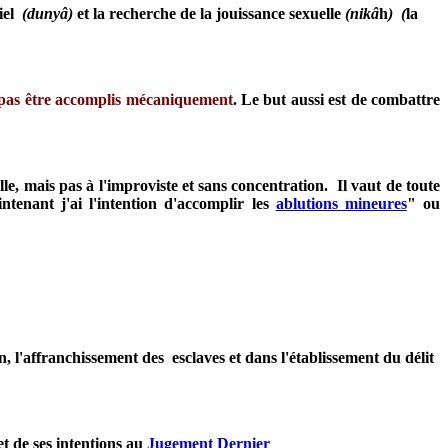
iel
(dunyâ)
et la recherche de la jouissance sexuelle
(nikâ
h
) (
la
 pas être accomplis mécaniquement
. Le but aussi est de combattre
lle, mais pas à l'improviste et sans concentration. Il vaut de toute
tenant j'ai l'intention d'accomplir les
ablutions mineures
" ou
on, l'affranchissement des esclaves et dans l'établissement du délit
et de ses intentions au
Jugement Dernier