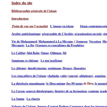
Index du site
Bibliographie générale de l'islam
Introduction
Point de vue sur l'actualité
L'image en islam
Islam contemporai
Arabie antéislamique
:
géographie de l'Arabie
,
organisation sociale,
si
Vie de Mohammed
:
Mohammed à La Mecque
, (
Jeunesse
Vocation
Mes
Mecquois
La fin
)
Epouses et concubines du Prophètes
Le Califat
:
Abû Bakr
,
Omar,
Othman
,
Ali
Sunnisme et chiisme
Le mu'tazilisme
Le chiisme
:
duodécimains
,
septimans,
Druzes
,
Alaouites
Les cinq piliers de l'islam
:
chahâda
,
culte
(
pureté
,
ablutions)
,
aumône
,
La théologie musulmane
:
le Dieu unique
(
les 99 noms
de Dieu,
le monot
Le Coran:
aspects théologiques
,
histoire de sa formation,
contenu,
trad
La Sunna
La charia
Valeurs de l'islam
:
Amour d'autrui
Pudeur
Constance dans les épreuve