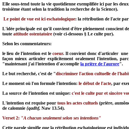
Elle sous-tend toute la vie quotidienne exemplifiée ici par les deux
troisième étant selon la tradition la recherche de la Science).
Le point de vue est ici eschatologique
: la rétribution de l'acte p
L'idée principale est qu'il convient d'être pleinement conscient de
toute
attitude ostentatoire
(voir ci-dessous § Le culte pur).
Selon les commentateurs:
le lieu de l'intention est le
coeur
. Il convient donc d'articuler une 
façon mieux articuler explicitement oralement l'intention, par
"maintenant j'ai l'intention d'accomplir
la prière de l'aurore
".
Le but recherché, c'est de "
discriminer l'action cultuelle de l'hab
Le moment où l'on formule l'intention:
le début de l'acte
, par exe
La source de l'intention est unique:
c'est le culte pur et sincère v
L'intention est requise pour
tous les actes cultuels
(prière, aumône,
de calomnie
{qad
h
f,
Naw 13.54).
Verset 2:
"A chacun seulement selon ses intentions"
Cette parole signifie que la rétribution eschatologique est indiv