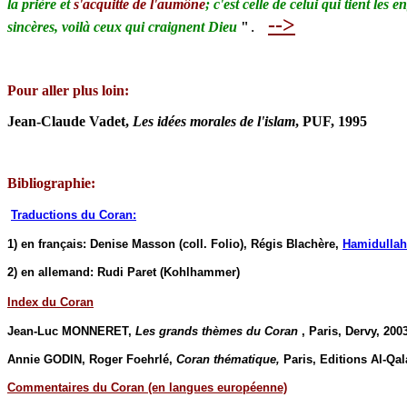
la prière et
s'acquitte de l'aumône
; c'est celle de celui qui tient les
-->
sincères, voilà ceux qui craignent Dieu
"
.
P
our aller plus loin:
Jean-Claude Vadet,
Les idées morales de l'islam
, PUF, 1995
Bibliographie:
Traductions du Coran:
1) en français: Denise Masson (coll. Folio), Régis Blachère,
Hamidullah
2) en allemand: Rudi Paret (Kohlhammer)
Index du Coran
Jean-Luc MONNERET,
Les grands thèmes du Coran
, Paris, Dervy, 200
Annie GODIN, Roger Foehrlé,
Coran thématique,
Paris, Editions Al-Qa
Commentaires du Coran (en langues européenne)