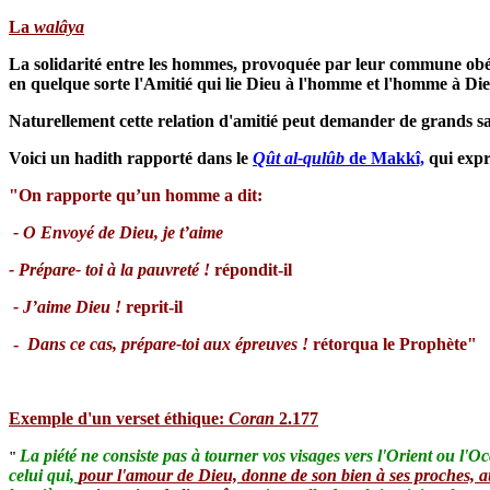
La
walâya
La solidarité entre les hommes, provoquée par leur commune obé
en quelque sorte l'Amitié qui lie Dieu à l'homme et l'homme à Di
Naturellement cette relation d'amitié peut demander de grands sa
Voici un hadith rapporté dans le
Qût al-qulûb
de Makkî,
qui expr
"On rapporte qu’un homme a dit:
- O Envoyé de Dieu, je t’aime
- Prépare- toi à la pauvreté !
répondit-il
- J’aime Dieu !
reprit-il
-
Dans ce cas, prépare-toi aux épreuves !
rétorqua le Prophète"
Exemple d'un verset éthique:
Coran
2.177
La piété ne consiste pas à tourner vos visages vers l'Orient ou l'Occ
"
celui qui,
pour l'amour de Dieu, donne de son bien à ses proches, a