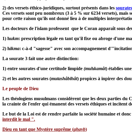
2) des versets éthico-juridiques, surtout présents dans les
sourate
Ces versets sont peu nombreux (3 à 5 % sur 6234 versets), mais 
pour cette raison qu'ils ont donné lieu à de multiples interprétati
Les docteurs de l'islam professent que le Coran apparaît sous de
1) h
ukm
: prescription légale en tant qu'il fixe ou abroge d'une 
2) h
ikma
: c-à-d "sagesse" avec son accompagnement d'"incitation
La sourate 3 fait une autre distinction:
1) entre sourates d'une certitude limpide
(mu
h
kamât
) établies une
2) et les autres sourates (
mutashâbihât
) propices à inpirer des dout
Le peuple de Dieu
Les théologiens musulmans considèrent que les deux parties du Cor
la crainte de l'enfer qui émanent des versets éthiques et incitent
Le but de la Loi est de rendre parfaite la société humaine et don
interdit le mal ".
Dieu en tant que Mystère suprême (
ghayb
)