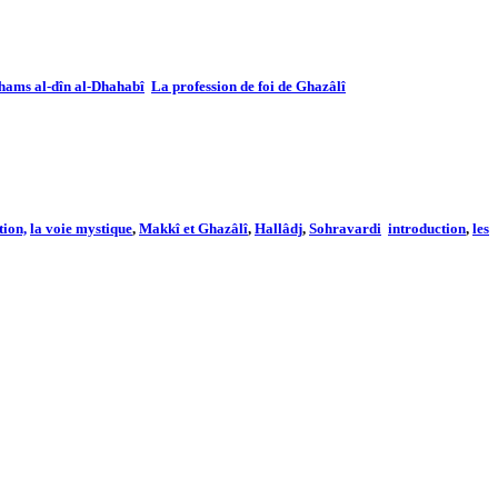
Shams al-dîn al-Dhahabî
La profession de foi de Ghazâlî
tion,
la voie mystique
,
Makkî et Ghazâlî
,
Hallâdj
,
Sohravardi
introduction
,
les