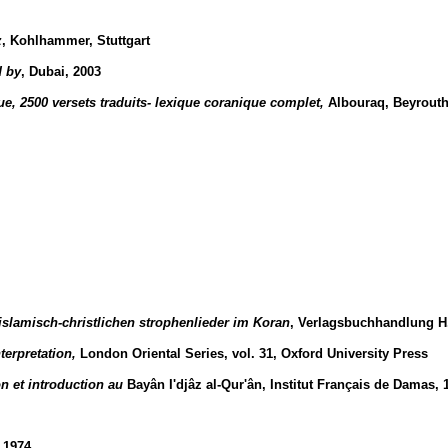
z
, Kohlhammer, Stuttgart
d by
, Dubai, 2003
e, 2500 versets traduits- lexique coranique complet,
Albouraq, Beyrouth
islamisch-christlichen strophenlieder im Koran
, Verlagsbuchhandlung H
terpretation,
London Oriental Series, vol. 31, Oxford University Press
ion et introduction au
Bayân I'djâz al-Qur'ân, Institut Français de Damas, 
 1974