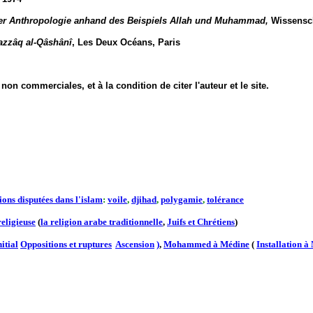
ser Anthropologie anhand des Beispiels Allah und Muhammad,
Wissensch
azzâq al-Qâshânî
, Les Deux Océans, Paris
n commerciales, et à la condition de citer l'auteur et le site.
ions disputées dans l'islam
:
voile
,
djihad
,
polygamie
,
tolérance
religieuse
(
la religion arabe traditionnelle
,
Juifs et Chrétiens
)
itial
Oppositions et ruptures
Ascension
)
,
Mohammed à Médine
(
Installation à