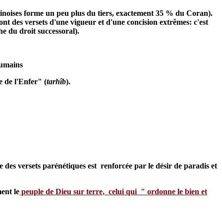
dinoises forme un peu plus du tiers, exactement 35 % du Coran).
sont des versets d'une vigueur et d'une concision extrêmes: c'est
he du droit successoral).
humains
e de l'Enfer" (
tarhîb
).
 des versets parénétiques est renforcée par le désir de paradis et
ent le
peuple de Dieu sur terre, celui qui " ordonne le bien et