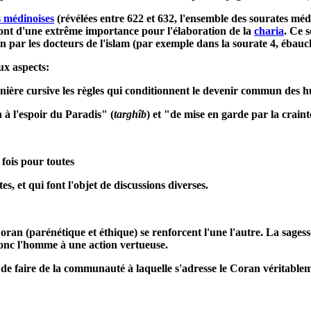
s médinoises
(révélées entre 622 et 632, l'ensemble des sourates mé
sont d'une extrême importance pour l'élaboration de la
charia
. Ce 
on par les docteurs de l'islam (par exemple dans la sourate 4, ébauc
ux aspects:
manière cursive les règles qui conditionnent le devenir commun des 
 à l'espoir du Paradis" (
targhîb
) et "de mise en garde par la craint
 fois pour toutes
es, et qui font l'objet de discussions diverses.
an (parénétique et éthique) se renforcent l'une l'autre. La sagesse
 donc l'homme à une action vertueuse.
c de faire de la communauté à laquelle s'adresse le Coran véritablem