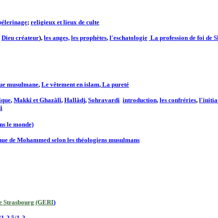
pélerinage
;
religieux et lieux de culte
,
Dieu créateur
),
les anges,
les prophètes
,
l'eschatologie
La profession de foi de 
ue musulmane
,
Le vêtement en islam
,
La pureté
ique
,
Makkî et Ghazâlî
,
Hallâdj
,
Sohravardi
introduction
,
les confréries
,
l'initia
i
ns le monde)
enue de Mohammed selon les théologiens musulmans
de Strasbourg (GERI
)
/1-2
5/1-2