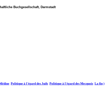
aftliche Buchgesellschaft, Darmstadt
 Médine
Politique à l'égard des Juifs
Politique à l'égard des Mecquois
La fin
)