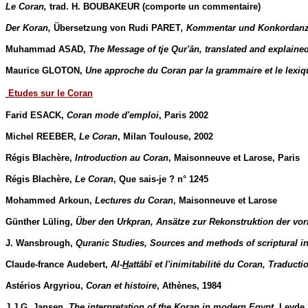
Le Coran,
trad. H. BOUBAKEUR (comporte un commentaire)
Der Koran,
Übersetzung von Rudi PARET
, Kommentar und Konkordan
Muhammad ASAD,
The Message of tje Qur'ân, translated and explaine
Maurice GLOTON,
Une approche du Coran par la grammaire et le lexiqu
Etudes sur le Coran
Farid ESACK,
Coran mode d'emploi
, Paris 2002
Michel REEBER,
Le Coran
, Milan Toulouse, 2002
Régis Blachère,
Introduction au Coran
, Maisonneuve et Larose, Paris
Régis Blachère,
Le Coran
, Que sais-je ? n° 1245
Mohammed Arkoun,
Lectures du Coran
, Maisonneuve et Larose
Günther Lüling,
Über den Urkpran, Ansätze zur Rekonstruktion der vor
J. Wansbrough,
Quranic Studies, Sources and methods of scriptural in
Claude-france Audebert,
Al-
H
attâbî et l'inimitabilité du Coran, Traduct
Astérios Argyriou,
Coran et histoire
, Athènes, 1984
J.J.G. Jansen,
The interpretation of the Koran in modern Egypt
, Leyde,