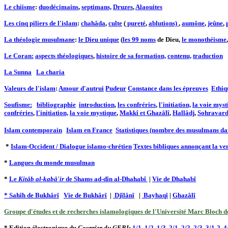
Le chiisme
:
duodécimains
,
septimans,
Druzes
,
Alaouites
Les cinq piliers de l'islam
:
chahâda
,
culte
(
pureté
,
ablutions)
,
aumône
,
jeûne
,
La théologie musulmane
:
le Dieu unique
(
les 99 noms
de Dieu,
le monothéisme
Le Coran:
aspects théologiques
,
histoire de sa formation,
contenu,
traduction
La Sunna
La charia
Valeurs de l'islam
:
Amour d'autrui
Pudeur
Constance dans les épreuves
Ethiq
Soufisme:
bibliographie
introduction
,
les confréries
,
l'initiation,
la voie myst
confréries
,
l'initiation,
la voie mystique
,
Makkî et Ghazâlî
,
Hallâdj
,
Sohravard
Islam contemporain
Islam en France
Statistiques (nombre des musulmans da
*
Islam-Occident / Dialogue islamo-chrétien
Textes bibliques annonçant la v
*
Langues du monde musulman
*
Le
Kitâb al-kabâ'ir
de Shams ad-dîn al-Dhahabî
|
Vie de Dhahabî
* Sahîh de Bukhârî
Vie de Bukhârî
|
Djîlânî
|
Bayhaqî
|
Ghazâlî
Groupe d'études et de recherches islamologiques de l'Université Marc Bloch 
* Edition électronique du
Courrier du GERI
:
1/1
,
1/2
,
1/3
,
2/1
,
2/2
,
2/3,
3/1-2
4