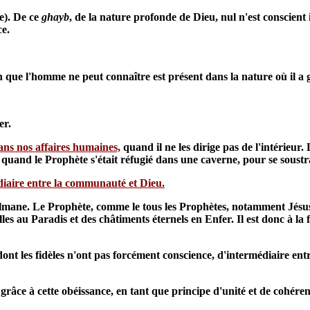
e). De ce
ghayb
, de la nature profonde de Dieu, nul n'est conscient
ce.
in que l'homme ne peut connaître est présent dans la nature où il a g
er.
dans nos affaires humaines,
quand il ne les dirige pas de l'intérieur
 quand le Prophète s'était réfugié dans une caverne, pour se soustr
diaire entre la communauté et Dieu.
ulmane. Le Prophète, comme le tous les Prophètes, notamment Jésu
s au Paradis et des châtiments éternels en Enfer. Il est donc à la 
 dont les fidèles n'ont pas forcément conscience, d'intermédiaire ent
ce à cette obéissance, en tant que principe d'unité et de cohérence 