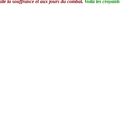
sité la souffrance et aux jours du combat
.
Voilà les croyants