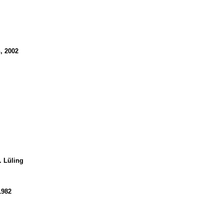
, 2002
. Lüling
1982