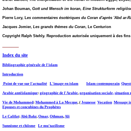
Johan Bouman,
Gott und Mensch im koran, Eine Strukturform religiö
Pierre Lory, L
es commentaires ésotériques du Coran d'après 'Abd ar-R
Jacques Jomier,
Les grands thèmes du Coran
, Le Centurion
Copyright Ralph Stehly. Reproduction autorisée uniquement à des fins no
_______
Index du site
Bibliographie générale de l'islam
Introduction
Point de vue sur l'actualité
L'image en islam
Islam contemporain
Quest
Arabie antéislamique
:
géographie de l'Arabie
,
organisation sociale,
situation 
Vie de Mohammed
:
Mohammed à La Mecque
, (
Jeunesse
Vocation
Message in
Epouses et concubines du Prophètes
Le Califat
:
Abû Bakr
,
Omar,
Othman
,
Ali
Sunnisme et chiisme
Le mu'tazilisme