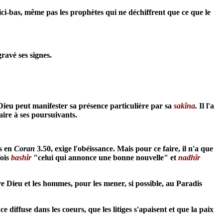
 ici-bas, même pas les prophètes qui ne déchiffrent que ce que le
ravé ses signes.
. Dieu peut manifester sa présence particulière par sa
sakîna
.
Il l'a
aire à ses poursuivants.
s en
Coran
3.50, exige l'obéissance. Mais pour ce faire, il n'a que
fois
bashîr
"celui qui annonce une bonne nouvelle" et
nadhîr
re Dieu et les hommes, pour les mener, si possible, au Paradis
diffuse dans les coeurs, que les litiges s'apaisent et que la paix