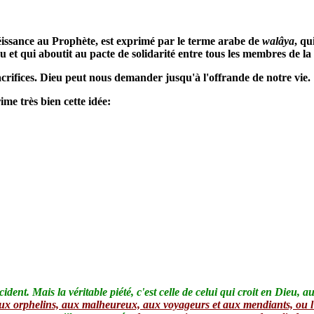
issance au Prophète, est exprimé par le terme arabe de
walâya
, qu
eu et qui aboutit au pacte de solidarité entre tous les membres de
crifices. Dieu peut nous demander jusqu'à l'offrande de notre vie.
ime très bien cette idée:
ident. Mais la véritable piété, c'est celle de celui qui croit en Dieu, 
ux orphelins, aux malheureux, aux voyageurs et aux mendiants, ou l'